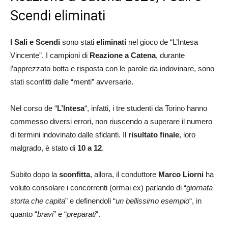
Scendi eliminati
I Sali e Scendi
sono stati
eliminati
nel gioco de “L’Intesa
Vincente”. I campioni di
Reazione a Catena
, durante
l’apprezzato botta e risposta con le parole da indovinare, sono
stati sconfitti dalle “menti” avversarie.
Nel corso de “
L’Intesa
“, infatti, i tre studenti da Torino hanno
commesso diversi errori, non riuscendo a superare il numero
di termini indovinato dalle sfidanti. Il
risultato finale
, loro
malgrado, è stato di
10 a 12
.
Subito dopo la
sconfitta
, allora, il conduttore
Marco Liorni
ha
voluto consolare i concorrenti (ormai ex) parlando di “
giornata
storta che capita
” e definendoli “
un bellissimo esempio
“, in
quanto “
bravi
” e “
preparati
“.