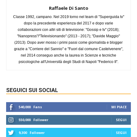
Raffaele Di Santo
Classe 1992, campano. Nel 2019 torno nel team di "Superguida tv"
dopo la precedente esperienza del 2017 e dopo varie
collaborazioni con altri siti di televisione: "Gossip e tv" (2018);
"Nanopress"/"Televisionando" (2013 - 2017); "Davide Maggio"
(2013). Dopo aver mosso i primi passi come giornalista e blogger
grazie a "Corriere del Sannio" e "Fuori dal comune Castelvenere",
nel 2014 conseguo anche la laurea in Scienze e tecniche
psicologiche all'Università degli Studi di Napoli "Federico II".
SEGUICI SUI SOCIAL
540,000
Fans
MI PIACE
550,000
Follower
SEGUI
9,300
Follower
SEGUI