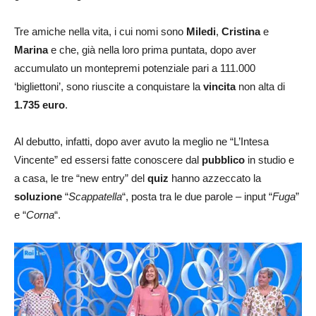
Tre amiche nella vita, i cui nomi sono
Miledi
,
Cristina
e
Marina
e che, già nella loro prima puntata, dopo aver
accumulato un montepremi potenziale pari a 111.000
‘bigliettoni’, sono riuscite a conquistare la
vincita
non alta di
1.735 euro
.
Al debutto, infatti, dopo aver avuto la meglio ne “L’Intesa
Vincente” ed essersi fatte conoscere dal
pubblico
in studio e
a casa, le tre “new entry” del
quiz
hanno azzeccato la
soluzione
“
Scappatella
“, posta tra le due parole – input “
Fuga
”
e “
Corna
“.