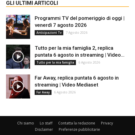
GLI ULTIMI ARTICOLI
Programmi TV del pomeriggio di oggi |
venerdì 7 agosto 2026
7 Agosto 2026
Anticipazioni Tv
Tutto per la mia famiglia 2, replica
puntata 6 agosto in streaming | Video...
6 Agosto 2026
Tutto per la mia famiglia
Far Away, replica puntata 6 agosto in
streaming | Video Mediaset
6 Agosto 2026
Far Away
Chi siamo
Lo staff
Contatta la redazione
Privacy
Disclaimer
Preferenze pubblicitarie