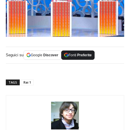
Seguici su
Google
Discover
Fonti
Preferite
TAGS
Rai 1