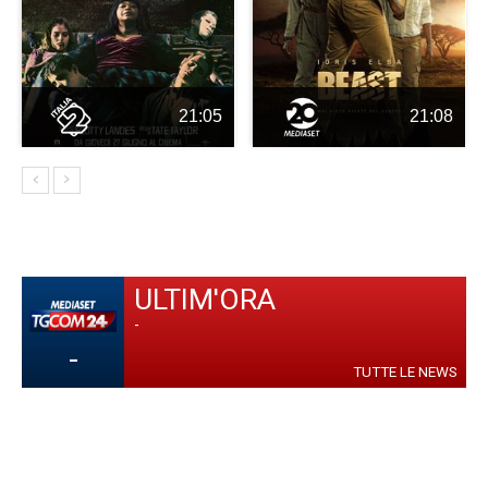
21:05
21:08
ULTIM'ORA
-
-
TUTTE LE NEWS