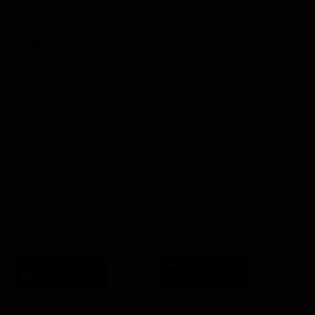
GUIDA TV
Ora in Onda
Serata
21:07
21:15
21:22
23:03
23:17
00:31
21:10
21:15
21:30
23:03
23:18
Lista Canali
Film in TV
SCARICA L'APP