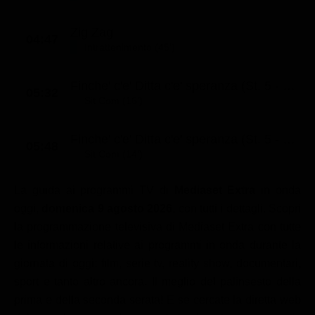
Zig Zag
04:47
Intrattenimento (45')
Finche' c'e' Ditta c'e' speranza (St. 5 - Ep. 9)
05:32
Sit Com (16')
Finche' c'e' Ditta c'e' speranza (St. 5 - Ep. 10)
05:48
Sit Com (14')
La guida ai programmi TV di
Mediaset Extra
in onda
oggi,
domenica 9 agosto 2026
, con tutti i dettagli. Scopri
la programmazione televisiva di Mediaset Extra con tutte
le informazioni relative ai programmi in onda durante la
giornata di oggi: film, serie tv, reality show, documentari,
sport e tanto altro ancora. Il meglio del palinsesto della
prima e della seconda serata! E se cercate la diretta web