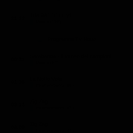
Classifiche
TIM BATTITI LIVE
Migliori film
21:12
Musica (199')
Migliori Serie TV
Programmi TV Notte
Sarabanda - il torneo dei campioni
00:31
Musica (67')
La Notte Vola
01:38
Intrattenimento (95')
Zig Zag
03:13
Intrattenimento (47')
Zig Zag
04:00
Intrattenimento (47')