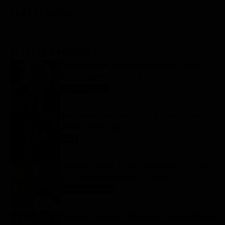
FILM STASERA
GLI ULTIMI ARTICOLI
Forbidden fruit, anticipazioni turche: Ender e
Şahika mettono Hasan Alì nei guai?
Forbidden fruit
9 Agosto 2026
Racconto di una notte, trama e anticipazioni
puntate serali 9 agosto
Soap
9 Agosto 2026
Oroscopo Branko: le previsioni segno per segno
per la settimana dal 9 al 15 agosto 2026
Oroscopo Branko
9 Agosto 2026
Tempesta d’amore, anticipazioni settimanali dal