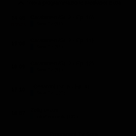
Le interviste in esclusiva
Intera programmazione Mediaset Extra
Tempesta D’amore
Temptation Island
Film da vedere
Il Paradiso delle signore
Ultima Fermata
Carabinieri (St. 2 - Ep. 10)
14:05
Piattaforme streaming
Serie TV (61')
IN ONDA
Un Posto al Sole
Talent show
Apple TV Plus
Segreti di Famiglia
Carabinieri (St. 2 - Ep. 11)
15:06
Infotainment
Discovery Plus
Serie TV (63')
The Family
Game Show
Disney plus
Carabinieri (St. 2 - Ep. 12)
Uomini e Donne
NetFlix
16:09
Serie TV (61')
Gossip
Now TV
I Cesaroni (St. 5 - Ep. 4)
Sport in tv
Paramount Plus
17:10
Serie TV (107')
Cartoni Anime e Manga
Prime Video
Vip e Personaggi Tv
RaiPlay
Zelig circus
18:57
Intrattenimento (135')
Musica
Oroscopo Paolo Fox
Programmi TV Sera