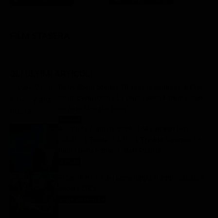
FILM STASERA
GLI ULTIMI ARTICOLI
Gerry Scotti compie 70 anni, la sorpresa di Pier
Silvio Berlusconi a La Ruota della Fortuna: “Sei
un mito, ti voglio bene”
Notizie
8 Agosto 2026
Ascolti tv 7 agosto 2026: TIM Summer Hits
(14.5%), L’Erede (14.1%), L’Eredità Summer, La
Ruota della Fortuna | Dati Auditel
Ascolti
8 Agosto 2026
Programmi TV del pomeriggio di oggi | sabato 8
agosto 2026
Anticipazioni Tv
8 Agosto 2026