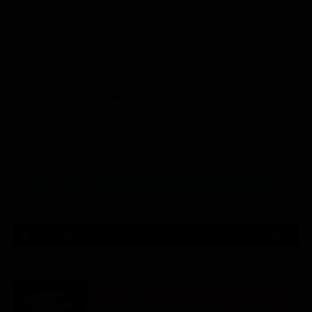
giornata di oggi: film, serie tv, reality show, documentari,
sport e tanto altro ancora. Il meglio del palinsesto della
prima e della seconda serata!
SEGUICI SUI SOCIAL
540,000
Fans
MI PIACE
550,000
Follower
SEGUI
9,300
Follower
SEGUI
290,000
Iscritti
ISCRIVITI
310,000
Follower
SEGUI
21:02
21:10
21:15
21:20
22:50
22:56
21:05
21:15
21:20
22:50
23:00
21:11
ULTIM'ORA
Marcinelle, il sindacato belga Fgtb: "Ci siamo