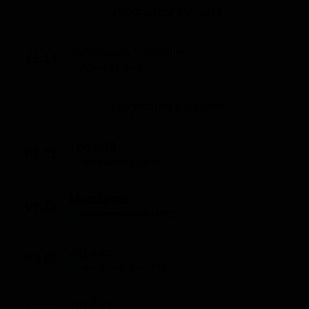
Programmi TV Sera
Sarabanda Celebrity
21:14
Musica (187')
Programmi TV Notte
The wall
00:21
Intrattenimento (67')
Macchemu
01:28
Intrattenimento (100')
Zig Zag
03:08
Intrattenimento (44')
Zig Zag