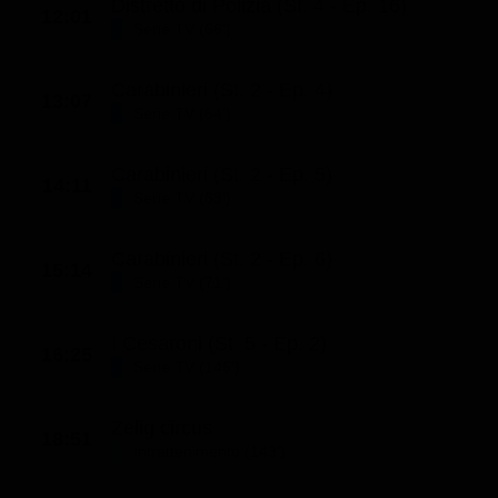
Distretto di Polizia (St. 4 - Ep. 16)
12:01
Serie TV (66')
Carabinieri (St. 2 - Ep. 4)
13:07
Serie TV (64')
Carabinieri (St. 2 - Ep. 5)
14:11
Serie TV (63')
Carabinieri (St. 2 - Ep. 6)
15:14
Serie TV (71')
I Cesaroni (St. 5 - Ep. 2)
16:25
Serie TV (146')
Zelig circus
18:51
Intrattenimento (143')