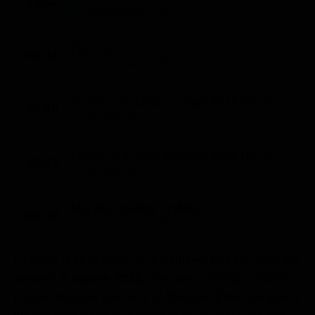
03:52
Intrattenimento (45')
Zig Zag
04:37
Intrattenimento (42')
Finche' c'e' Ditta c'e' speranza (St. 5 - Ep. 7)
05:19
Sit Com (13')
Finche' c'e' Ditta c'e' speranza (St. 5 - Ep. 8)
05:32
Sit Com (14')
Mai dire gallery - pillole
05:46
Intrattenimento (16')
La guida ai programmi TV di
Mediaset Extra
in onda ieri,
venerdì 7 agosto 2026
, con tutti i dettagli. Scopri la
programmazione televisiva di Mediaset Extra con tutte le
informazioni relative ai programmi in onda durante la