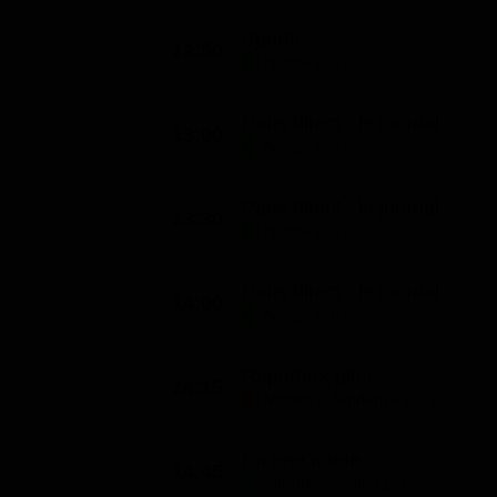
Sports
12:50
Notizie (10')
Paris direct : le journal
13:00
Notizie (30')
Paris direct : le journal
13:30
Notizie (30')
Paris direct : le journal
14:00
Notizie (15')
Reporters plus
14:15
Mondo e Tendenze (30')
En tete a tete
14:45
Intrattenimento (15')