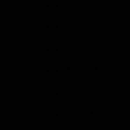
Focus
06:15
Classifiche
Notizie (5')
Migliori film
Sports
Migliori Serie TV
06:20
Notizie (5')
Aux avant-postes
06:25
Intrattenimento (27')
L'instant mobile
06:52
Rubrica (8')
A la une : le journal
07:00
Notizie (15')
Reporters plus
07:15
Mondo e Tendenze (30')