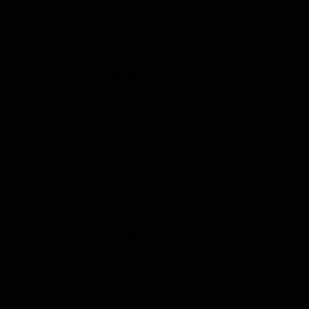
A la une : le journal
09:30
Notizie (15')
Focus
09:45
Notizie (5')
Sports
09:50
Notizie (10')
Paris direct : le journal
10:00
Notizie (15')
ENTR
10:15
Mondo e Tendenze (15')
Paris direct : le journal
10:30
Notizie (15')