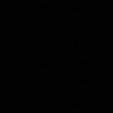
Focus
07:45
Notizie (5')
Sports
07:50
Notizie (10')
A la une : le journal
08:00
Notizie (30')
A la une : le journal
08:30
Notizie (30')
A la une : le journal
09:00
Notizie (15')
a l'affiche
09:15
Notizie (15')