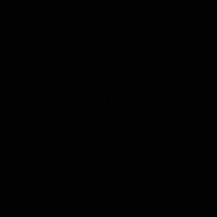
C'est en France
10:45
Notizie (15')
Paris direct : le journal
11:00
Notizie (15')
#Pas2quartier
11:15
Mondo e Tendenze (6')
Focus
11:21
Notizie (9')
Paris direct : le journal
11:30
Notizie (15')
Plan B
11:45
Mondo e Tendenze (6')