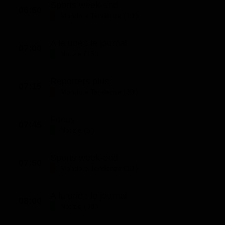
Sports week-end
06:50
Classifiche
Mondo e Tendenze (10')
Migliori film
A la une : le journal
Migliori Serie TV
07:00
Notizie (15')
Reporters plus
07:15
Mondo e Tendenze (30')
Focus
07:45
Notizie (5')
Sports week-end
07:50
Mondo e Tendenze (10')
A la une : le journal
08:00
Notizie (30')