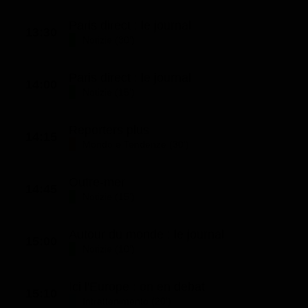
Paris direct : le journal
13:30
Notizie (30')
Paris direct : le journal
14:00
Notizie (15')
Reporters plus
14:15
Mondo e Tendenze (30')
Outre-mer
14:45
Notizie (15')
Autour du monde : le journal
15:00
Notizie (10')
Ici l'Europe : on en debat
15:10
Intrattenimento (20')