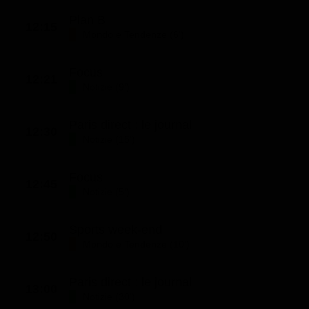
Plan B
12:15
Mondo e Tendenze (6')
Focus
12:21
Notizie (9')
Paris direct : le journal
12:30
Notizie (15')
Focus
12:45
Notizie (5')
Sports week-end
12:50
Mondo e Tendenze (10')
Paris direct : le journal
13:00
Notizie (30')