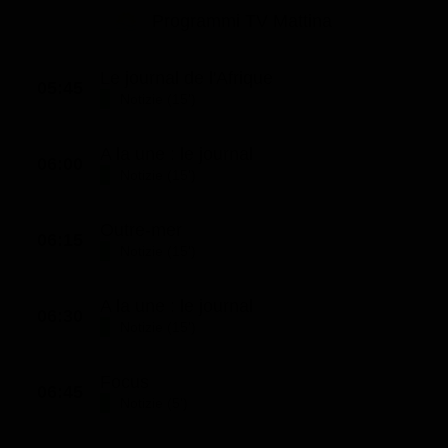
Le interviste in esclusiva
Tempesta D’amore
Programmi TV Mattina
Temptation Island
Film da vedere
Il Paradiso delle signore
Ultima Fermata
Piattaforme streaming
Le journal de l'Afrique
Un Posto al Sole
05:45
Notizie (15')
Talent show
Apple TV Plus
Segreti di Famiglia
Infotainment
Discovery Plus
A la une : le journal
The Family
06:00
Notizie (15')
Game Show
Disney plus
Uomini e Donne
NetFlix
Outre-mer
06:15
Gossip
Now TV
Notizie (15')
Sport in tv
Paramount Plus
A la une : le journal
06:30
Cartoni Anime e Manga
Prime Video
Notizie (15')
Vip e Personaggi Tv
RaiPlay
Focus
06:45
Musica
Notizie (5')
Oroscopo Paolo Fox