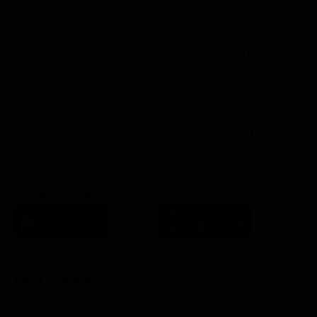
Ora in Onda
Serata
21:05
21:10
21:17
22:57
23:10
23:30
21:08
21:15
21:19
23:03
23:17
23:30
Lista Canali
Film in TV
SCARICA L'APP
FILM STASERA