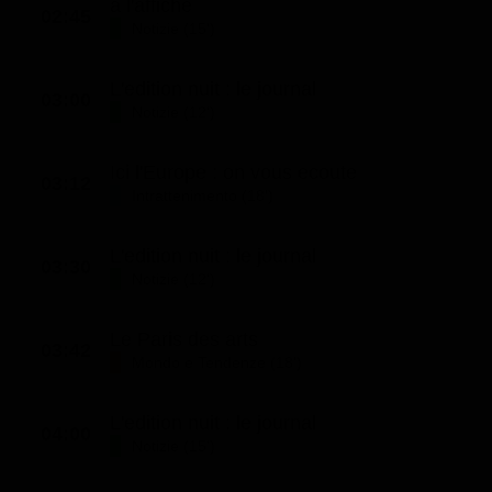
a l'affiche
02:45
Notizie (15')
L'edition nuit : le journal
03:00
Notizie (12')
Ici l'Europe : on vous ecoute
03:12
Intrattenimento (18')
L'edition nuit : le journal
03:30
Notizie (12')
Le Paris des arts
03:42
Mondo e Tendenze (18')
L'edition nuit : le journal
04:00
Notizie (15')