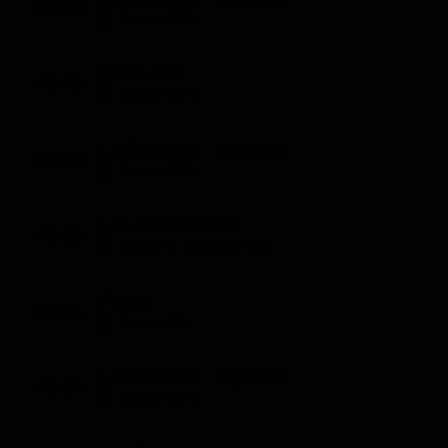
01:30
Notizie (15')
Outre-mer
01:45
Notizie (15')
L'edition nuit : le journal
02:00
Notizie (15')
Les observateurs
02:15
Mondo e Tendenze (6')
Focus
02:21
Notizie (9')
L'edition nuit : le journal
02:30
Notizie (15')