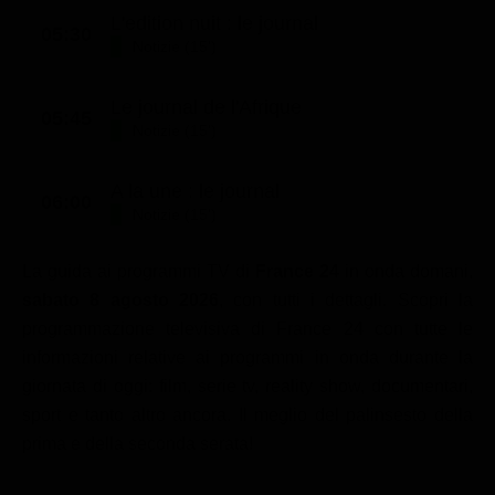
L'edition nuit : le journal
05:30
Notizie (15')
Le journal de l'Afrique
05:45
Notizie (15')
A la une : le journal
06:00
Notizie (15')
La guida ai programmi TV di
France 24
in onda domani,
sabato 8 agosto 2026
, con tutti i dettagli. Scopri la
programmazione televisiva di France 24 con tutte le
informazioni relative ai programmi in onda durante la
giornata di oggi: film, serie tv, reality show, documentari,
sport e tanto altro ancora. Il meglio del palinsesto della
prima e della seconda serata!