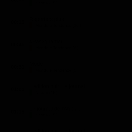
Notizie (15')
Reporters plus
00:15
Mondo e Tendenze (30')
#Pas2quartier
00:45
Mondo e Tendenze (6')
Mode
00:51
Mondo e Tendenze (9')
L'edition nuit : le journal
01:00
Notizie (15')
Le journal de l'Afrique
01:15
Notizie (15')
L'edition nuit : le journal