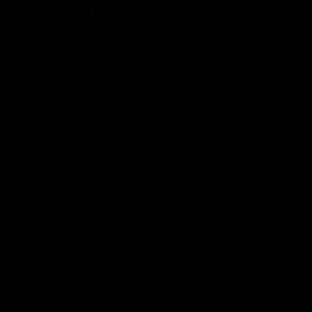
A la une : le journal
08:30
Notizie (30')
A la une : le journal
09:00
Notizie (15')
Mode
09:15
Mondo e Tendenze (6')
Le coup de coeur du Paris des arts
09:21
Mondo e Tendenze (9')
A la une : le journal
09:30
Notizie (15')
Focus
09:45
Notizie (5')