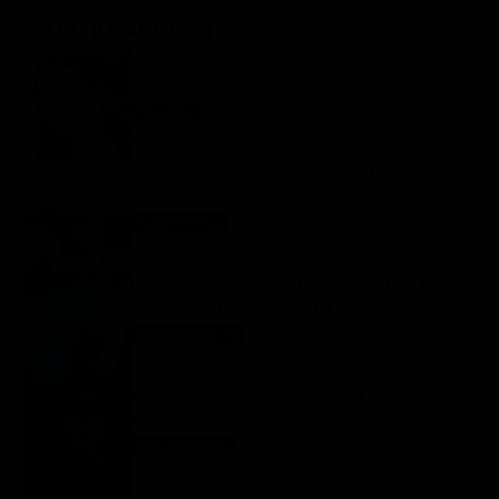
GLI ULTIMI ARTICOLI
Beautiful streaming, replica puntata 7 agosto
2026 | Video Mediaset
Beautiful
7 Agosto 2026
Lo straniero, un convincente adattamento del
romanzo – Recensione
Apple TV Plus
7 Agosto 2026
TIM Summer Hits 2026 Remix stasera in tv su
Rai1: scaletta e cantanti del 7 agosto
Anticipazioni Tv
7 Agosto 2026
Passenger, un horror on the road – La
recensione
Film da vedere
7 Agosto 2026