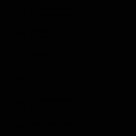
Sports week-end
09:50
Mondo e Tendenze (10')
Paris direct : le journal
10:00
Notizie (15')
a l'affiche
10:15
Notizie (15')
Paris direct : le journal
10:30
Notizie (15')
Les observateurs
10:45
Mondo e Tendenze (6')
Sports week-end
10:51
Mondo e Tendenze (9')