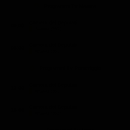
Le interviste in esclusiva
Tempesta D’amore
Programmi TV Mattina
Temptation Island
Film da vedere
Il Paradiso delle signore
Ultima Fermata
Piattaforme streaming
Camera dei Deputati
Un Posto al Sole
00:00
Attualità (360')
Talent show
Apple TV Plus
Segreti di Famiglia
Infotainment
Discovery Plus
Camera dei Deputati
The Family
06:00
Attualità (360')
Game Show
Disney plus
Uomini e Donne
NetFlix
Programmi TV Pomeriggio
Gossip
Now TV
Sport in tv
Paramount Plus
Camera dei Deputati
12:00
Attualità (360')
Cartoni Anime e Manga
Prime Video
Vip e Personaggi Tv
RaiPlay
Camera dei Deputati
18:00
Attualità (360')
Musica
Oroscopo Paolo Fox