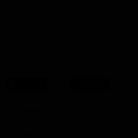
Ora in Onda
Serata
21:08
21:14
21:15
21:25
22:50
23:00
21:10
21:15
21:19
21:30
22:51
23:03
Lista Canali
Film in TV
SCARICA L'APP
FILM STASERA
GLI ULTIMI ARTICOLI