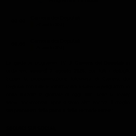
Programmi TV Notte
Classifiche
Migliori film
Camera dei Deputati
00:00
Attualità (360')
Migliori Serie TV
Camera dei Deputati
06:00
Attualità (360')
La guida ai programmi TV di
Camera dei Deputati
in
onda ieri,
venerdì 7 agosto 2026
, con tutti i dettagli.
Scopri la programmazione televisiva di Camera dei
Deputati con tutte le informazioni relative ai programmi in
onda durante la giornata di oggi: film, serie tv, reality
show, documentari, sport e tanto altro ancora. Il meglio
del palinsesto della prima e della seconda serata!
SEGUICI SUI SOCIAL