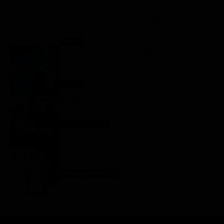
Gerry Scotti compie 70 anni, la sorpresa di Pier
Silvio Berlusconi a La Ruota della Fortuna: “Sei
un mito, ti voglio bene”
Notizie
8 Agosto 2026
Ascolti tv 7 agosto 2026: TIM Summer Hits
(14.5%), L’Erede (14.1%), L’Eredità Summer, La
Ruota della Fortuna | Dati Auditel
Ascolti
8 Agosto 2026
Programmi TV del pomeriggio di oggi | sabato 8
agosto 2026
Anticipazioni Tv
8 Agosto 2026
Oroscopo Paolo Fox di oggi: le previsioni di
sabato 8 agosto 2026
Oroscopo Paolo Fox
8 Agosto 2026