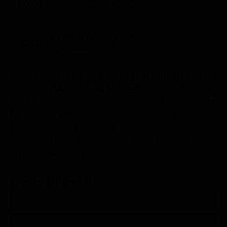
00:00
Attualità (360')
Classifiche
Migliori film
Camera dei Deputati
06:00
Migliori Serie TV
Attualità (360')
La guida ai programmi TV di
Camera dei Deputati
in
onda oggi,
giovedì 6 agosto 2026
, con tutti i dettagli.
Scopri la programmazione televisiva di Camera dei
Deputati con tutte le informazioni relative ai programmi in
onda durante la giornata di oggi: film, serie tv, reality
show, documentari, sport e tanto altro ancora. Il meglio
del palinsesto della prima e della seconda serata!
SEGUICI SUI SOCIAL
540,000
Fans
MI PIACE
550,000
Follower
SEGUI