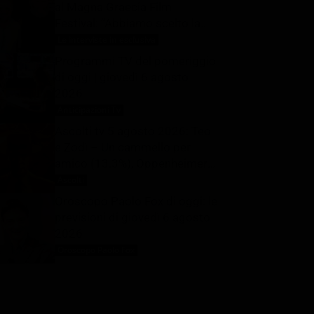
al Magna Graecia Film
Festival: “Abbiamo scelto la
favola per parlare della crisi
Le interviste in esclusiva
6 Agosto 2026
climatica”- Intervista
Programmi TV del pomeriggio
di oggi | giovedì 6 agosto
2026
Anticipazioni Tv
6 Agosto 2026
Ascolti tv 5 agosto 2026: Teo
e Zodì – Un cammello per
amico (13.3%), Oppenheimer
(16.2%), L’Eredità Summer
Ascolti
6 Agosto 2026
(15.7%), La Ruota della
Oroscopo Paolo Fox di oggi: le
Fortuna (28%) | Dati Auditel
previsioni di giovedì 6 agosto
2026
Oroscopo Paolo Fox
6 Agosto 2026