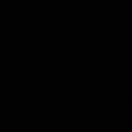
di dopodomani in onda su
osto 2026
 di Nazionali
rammi TV Mattina
SE