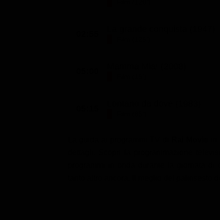
Film (120')
La grande conquista (1947)
02:55
Film (125')
Mamma Mia! (2008)
05:00
Film (15')
Lontano da dove (1983)
05:15
Film (85')
La guida ai programmi TV di
Rai Movie
in
dettagli. Scopri la programmazione televisi
programmi in onda durante la giornata di og
tanto altro ancora. Il meglio del palinsesto 