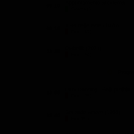
Appuntamento al cinema
09:10
Classifiche
Cinema (5')
Migliori film
Il Re delle isole (1970)
Migliori Serie TV
09:15
Film (140')
Diabolik (2021)
11:35
Film (140')
Progr
Dirty Dancing - Balli proibiti 
13:55
Film (105')
Secondo amore (1955)
15:40
Film (95')