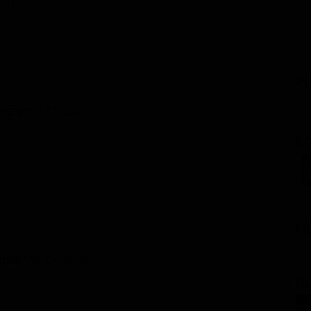
14)
PU
ogrammi TV Sera
SC
)
FI
grammi TV Notte
GL