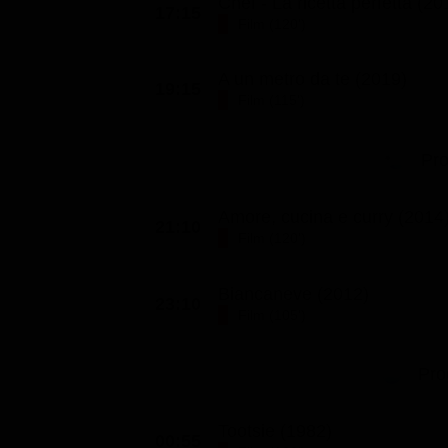
Chef - La ricetta perfetta (20
17:15
Film (120')
A un metro da te (2019)
19:15
Film (115')
Pr
Amore, cucina e curry (2014
21:10
Film (120')
Biancaneve (2012)
23:10
Film (105')
Pro
Tootsie (1982)
00:55