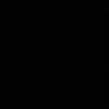
grammi TV Notte
GL
no (1994)
10)
n onda domani,
lunedì 10 agosto 2026
, con tutti i
va di Rai Movie con tutte le informazioni relative ai
gi: film, serie tv, reality show, documentari, sport e
della prima e della seconda serata!