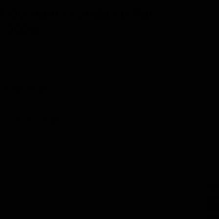
di domani in onda su Rai
o 2026
 di Nazionali
rammi TV Mattina
SE