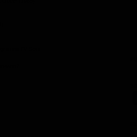
la croce! (1968)
5)
ogrammi TV Sera
PU
 pensano?
SC
FI