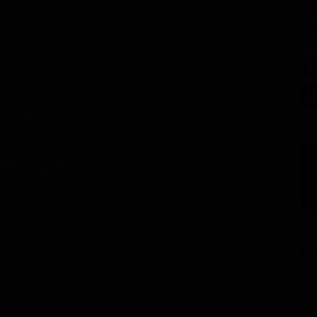
82)
1943)
ammi TV Pomeriggio
GU