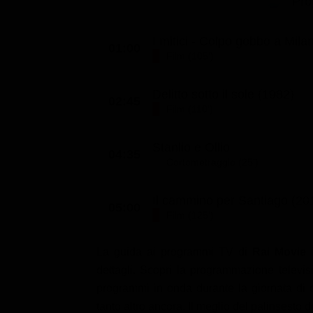
Pro
I mitici - Colpo gobbo a Mila
01:00
Film (105')
Delitto sotto il sole (1982)
02:45
Film (110')
Stanlio e Ollio
04:35
Cortometraggio (25')
Il cammino per Santiago (20
05:00
Film (125')
La guida ai programmi TV di
Rai Movie
i
dettagli. Scopri la programmazione televisi
programmi in onda durante la giornata di og
tanto altro ancora. Il meglio del palinsesto 