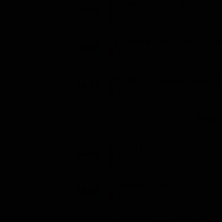
Appuntamento al cinema
09:20
Classifiche
Cinema (5')
Migliori film
La notte di San Lorenzo (19
Migliori Serie TV
09:25
Film (110')
Per chi suona la campana (
11:15
Film (165')
Progr
Soldato blu (1970)
14:00
Film (120')
Cjamango (1967)
16:00
Film (95')