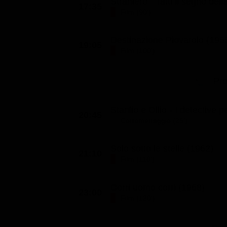
Straniero... fatti il segno del
17:35
Film (90')
Destinazione Piovarolo (195
19:05
Film (100')
Pr
Stanlio e Ollio - I detective
20:45
Cortometraggio (25')
Solo sotto le stelle (1962)
21:10
Film (110')
Corri uomo corri (1968)
23:00
Film (120')