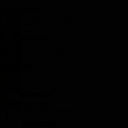
I ULTIMI ARTICOLI
Forbidden fruit, anticipazioni
turche: Ender e Şahika
mettono Hasan Alì nei guai?
Forbidden fruit
9 Agosto 2026
Racconto di una notte, trama e
anticipazioni puntate serali 9
agosto
Soap
9 Agosto 2026
Oroscopo Branko: le previsioni
segno per segno per la
settimana dal 9 al 15 agosto
2026
Oroscopo Branko
9 Agosto 2026
Tempesta d’amore,
anticipazioni settimanali dal
10 al 14 agosto 2026: Henry
viene rapito
Tempesta D'amore
9 Agosto 2026