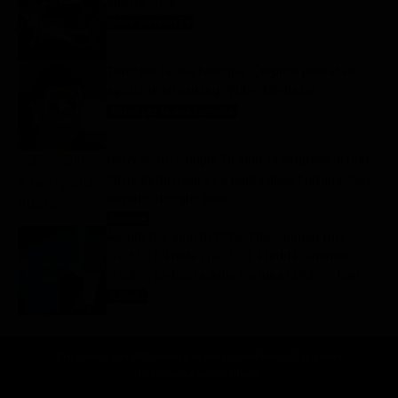
agosto 2026
Anticipazioni Tv
8 Agosto 2026
Tutto per la mia famiglia 2, replica puntata 8
agosto in streaming | Video Mediaset
Tutto per la mia famiglia
8 Agosto 2026
Gerry Scotti compie 70 anni, la sorpresa di Pier
Silvio Berlusconi a La Ruota della Fortuna: “Sei
un mito, ti voglio bene”
Notizie
8 Agosto 2026
Ascolti tv 7 agosto 2026: TIM Summer Hits
(14.5%), L’Erede (14.1%), L’Eredità Summer
(15.8%), La Ruota della Fortuna (29.6%) | Dati
Auditel
Ascolti
8 Agosto 2026
Chi siamo
Lo staff
Contatta la redazione
Privacy
Disclaimer
Preferenze pubblicitarie