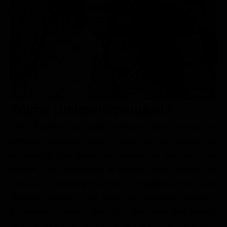
Le interviste in esclusiva
Tempesta D’amore
Temptation Island
Film da vedere
Il Paradiso delle signore
Ultima Fermata
Piattaforme streaming
Un Posto al Sole
Talent show
Apple TV Plus
Segreti di Famiglia
Infotainment
Discovery Plus
The Family
Game Show
Disney plus
Trama Un uomo tranquillo
Uomini e Donne
NetFlix
Sean Thornton, ex pugile americano, torna nel piccolo
Gossip
Now TV
villaggio irlandese dove è nato con il desiderio di
Sport in tv
Paramount Plus
ricominciare una nuova vita, lontano dal passato e dai
Cartoni Anime e Manga
Prime Video
riflettori. Nella campagna di Innisfree trova la pace che
Vip e Personaggi Tv
RaiPlay
cercava e l’amore per la fiera e orgogliosa Mary Kate
Danaher, sorella di un uomo dal carattere burbero e
Musica
possessivo. Il ritorno alle radici, però, non sarà privo di
Oroscopo Paolo Fox
ostacoli: tradizioni, orgoglio e vecchi rancori metteranno