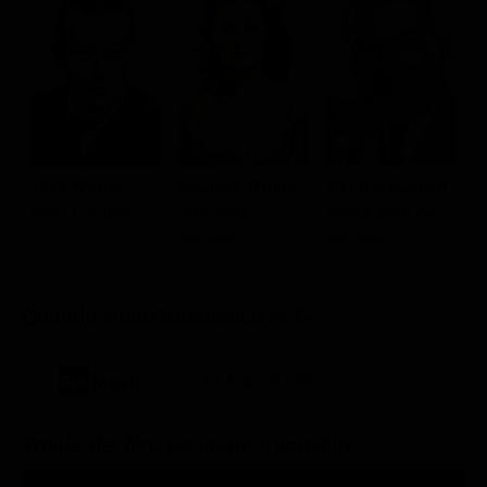
John Wayne
Maureen O'Hara
Victor McLaglen
B
Sean Thornton
Mary Kate
Squire 'Red' Will
M
Danaher
Danaher
F
Quando viene trasmesso in Tv
13 Ago - 07.00
Trailer del film Un uomo tranquillo