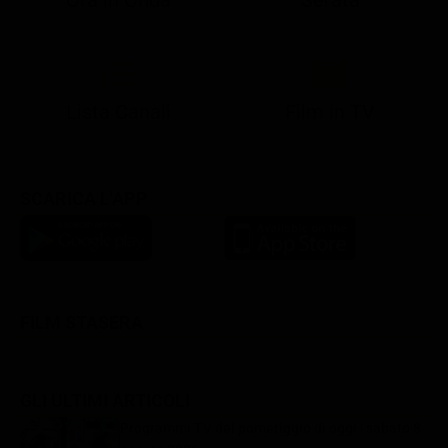
Ora in Onda
Serata
21:08
21:14
21:15
21:25
22:50
23:00
21:10
21:15
21:19
21:30
22:51
23:03
Lista Canali
Film in TV
SCARICA L'APP
FILM STASERA
GLI ULTIMI ARTICOLI
Programmi TV del pomeriggio di oggi | sabato 8