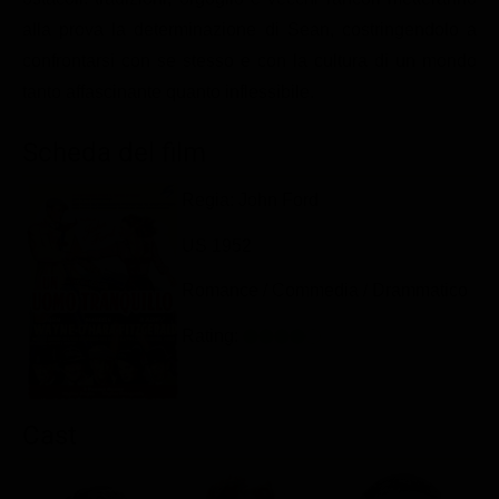
Classifiche
alla prova la determinazione di Sean, costringendolo a
confrontarsi con se stesso e con la cultura di un mondo
Migliori film
tanto affascinante quanto inflessibile.
Migliori Serie TV
Scheda del film
Regia: John Ford
US 1952
Romance / Commedia / Drammatico
Rating:
Cast