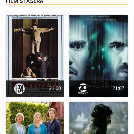
FILM STASERA
21:00
21:07