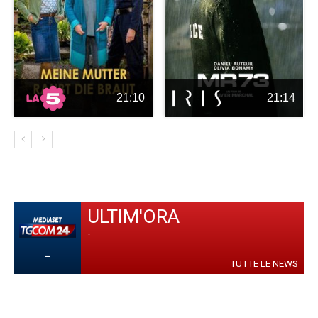
21:10
21:14
ULTIM'ORA
-
-
TUTTE LE NEWS