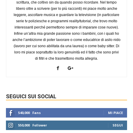
scrittura, che coltivo sin da quando posso ricordare. Nel tempo
libero oltre a scrivere (per lo più racconti) mi piace molto anche
leggere, ascoltare musica e guardare la televisione (in particolare
serie tv poliziesche e programmi reality/tutorial, che trovo molto
interessanti perché permettono sempre di imparare cose nuove).
Infine un’altra mia grande passione sono i bambini, con i quali ho
anche l’ambizione di poter lavorare o come educatrice di asilo nido
(lavoro per cui sono abilitata da una laurea) o come baby sitter. Di
loro mi piace soprattutto la loro genuinità ed il fatto che sono privi
di filtri e che trasmettono molta allegria.
SEGUICI SUI SOCIAL
540,000
Fans
MI PIACE
550,000
Follower
SEGUI