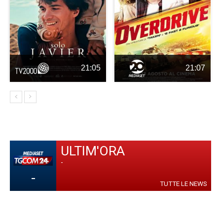
21:05
21:07
ULTIM'ORA
-
-
TUTTE LE NEWS