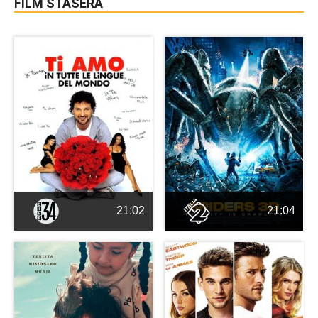
FILM STASERA
21:02
21:04