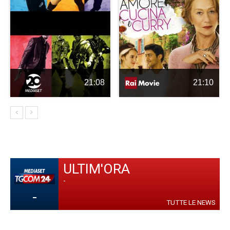
21:08
21:10
ULTIM'ORA
-
-
TUTTE LE NEWS