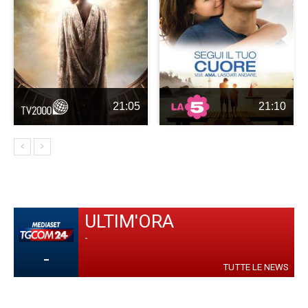
21:05
21:10
ULTIM'ORA
-
-
TUTTE LE NEWS