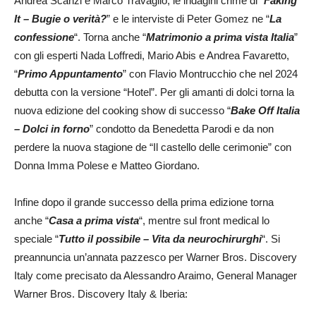
Andrea Scanzi e Marco Travaglio, le indagini crime di “
Faking
It – Bugie o verità?
” e le interviste di Peter Gomez ne “
La
confessione
“. Torna anche “
Matrimonio a prima vista Italia
”
con gli esperti Nada Loffredi, Mario Abis e Andrea Favaretto,
“
Primo Appuntamento
” con Flavio Montrucchio che nel 2024
debutta con la versione “Hotel”. Per gli amanti di dolci torna la
nuova edizione del cooking show di successo “
Bake Off Italia
– Dolci in forno
” condotto da Benedetta Parodi e da non
perdere la nuova stagione de “Il castello delle cerimonie” con
Donna Imma Polese e Matteo Giordano.
Infine dopo il grande successo della prima edizione torna
anche “
Casa a prima vista
“, mentre sul front medical lo
speciale “
Tutto il possibile – Vita da neurochirurghi
“. Si
preannuncia un’annata pazzesco per Warner Bros. Discovery
Italy come precisato da Alessandro Araimo, General Manager
Warner Bros. Discovery Italy & Iberia: