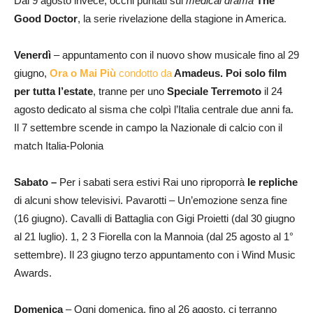
Dal 9 agosto invece, occhi puntati sul
medical drama
The
Good Doctor
, la serie rivelazione della stagione in America.
Venerdì
– appuntamento con il nuovo show musicale fino al 29
giugno,
Ora o Mai Più
condotto da
Amadeus.
Poi solo film
per tutta l’estate
, tranne per uno
Speciale Terremoto
il 24
agosto dedicato al sisma che colpì l’Italia centrale due anni fa.
Il 7 settembre scende in campo la Nazionale di calcio con il
match Italia-Polonia
Sabato –
Per i sabati sera estivi Rai uno riproporrà
le repliche
di alcuni show televisivi. Pavarotti – Un’emozione senza fine
(16 giugno). Cavalli di Battaglia con Gigi Proietti (dal 30 giugno
al 21 luglio). 1, 2 3 Fiorella con la Mannoia (dal 25 agosto al 1°
settembre). Il 23 giugno terzo appuntamento con i Wind Music
Awards.
Domenica
– Ogni domenica, fino al 26 agosto, ci terranno