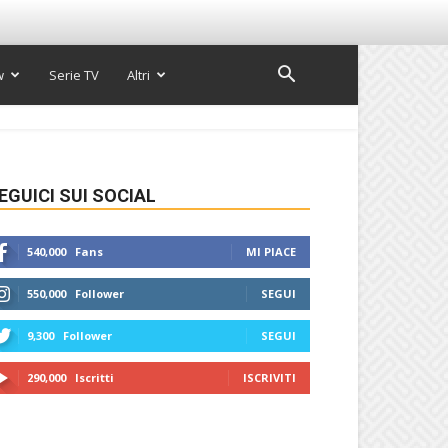
w
Serie TV
Altri
EGUICI SUI SOCIAL
540,000
Fans
MI PIACE
550,000
Follower
SEGUI
9,300
Follower
SEGUI
290,000
Iscritti
ISCRIVITI