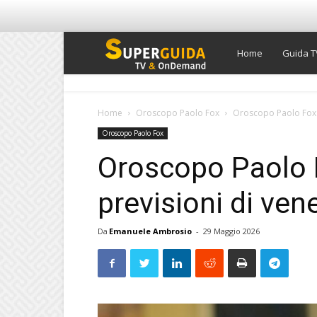
Super
Home
Guida T
Guida
Home
Oroscopo Paolo Fox
Oroscopo Paolo Fox d
Oroscopo Paolo Fox
TV
Oroscopo Paolo F
previsioni di ve
Da
Emanuele Ambrosio
-
29 Maggio 2026