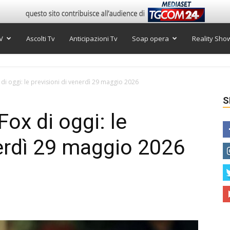
V
Ascolti Tv
Anticipazioni Tv
Soap opera
Reality Sho
i oggi: le previsioni di venerdì 29 maggio 2026
S
ox di oggi: le
nerdì 29 maggio 2026