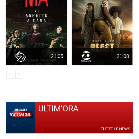
21:05
21:08
ULTIM'ORA
-
-
TUTTE LE NEWS