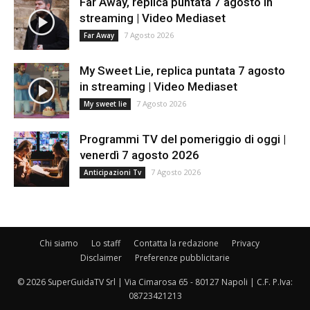
Far Away, replica puntata 7 agosto in
streaming | Video Mediaset
7 Agosto 2026
Far Away
My Sweet Lie, replica puntata 7 agosto
in streaming | Video Mediaset
7 Agosto 2026
My sweet lie
Programmi TV del pomeriggio di oggi |
venerdì 7 agosto 2026
7 Agosto 2026
Anticipazioni Tv
Chi siamo
Lo staff
Contatta la redazione
Privacy
Disclaimer
Preferenze pubblicitarie
© 2026 SuperGuidaTV Srl | Via Cimarosa 65 - 80127 Napoli | C.F. P.Iva:
08723421213