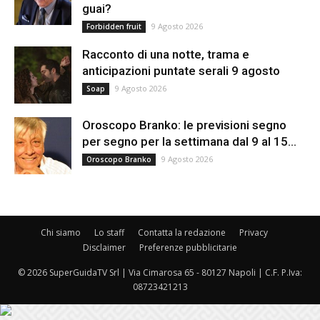
guai?
9 Agosto 2026
Forbidden fruit
Racconto di una notte, trama e
anticipazioni puntate serali 9 agosto
9 Agosto 2026
Soap
Oroscopo Branko: le previsioni segno
per segno per la settimana dal 9 al 15...
9 Agosto 2026
Oroscopo Branko
Chi siamo
Lo staff
Contatta la redazione
Privacy
Disclaimer
Preferenze pubblicitarie
© 2026 SuperGuidaTV Srl | Via Cimarosa 65 - 80127 Napoli | C.F. P.Iva:
08723421213