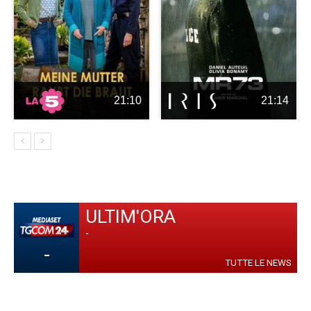
21:10
21:14
ULTIM'ORA
-
-
TUTTE LE NEWS