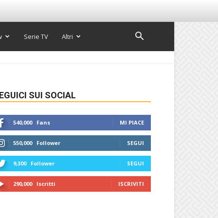
w
Serie TV
Altri
EGUICI SUI SOCIAL
540,000
Fans
MI PIACE
550,000
Follower
SEGUI
9,300
Follower
SEGUI
290,000
Iscritti
ISCRIVITI