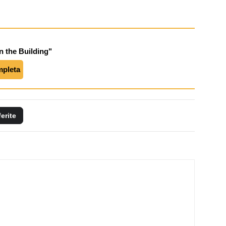
n the Building"
mpleta
ferite