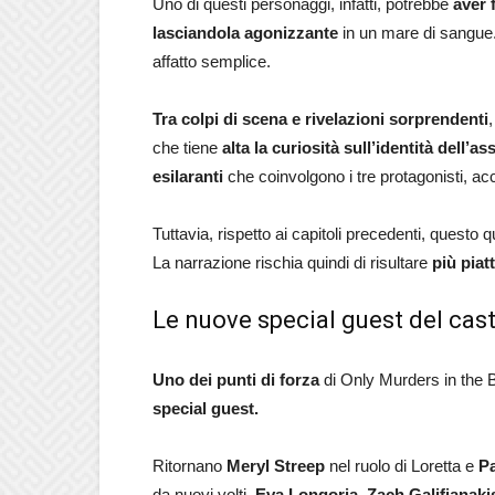
Uno di questi personaggi, infatti, potrebbe
aver 
lasciandola agonizzante
in un mare di sangu
affatto semplice.
Tra colpi di scena e rivelazioni sorprendenti
che tiene
alta la curiosità sull’identità dell’a
esilaranti
che coinvolgono i tre protagonisti, acc
Tuttavia, rispetto ai capitoli precedenti, questo 
La narrazione rischia quindi di risultare
più piat
Le nuove special guest del cas
Uno dei punti di forza
di Only Murders in the B
special guest.
Ritornano
Meryl Streep
nel ruolo di Loretta e
P
da nuovi volti.
Eva Longoria, Zach Galifianak