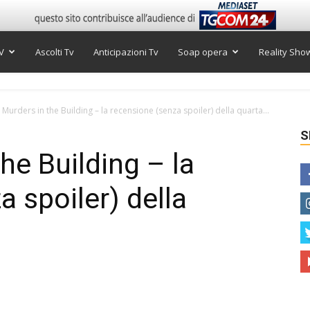
V
Ascolti Tv
Anticipazioni Tv
Soap opera
Reality Sho
 Murders in the Building – la recensione (senza spoiler) della quarta...
S
he Building – la
 spoiler) della