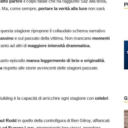
fatto partire
il colpo fatale che ha raggiunto Saz alla testa,
P
e. Ma, come sempre,
portare la verità alla luce
non sarà
, questa stagione ripropone il collaudato schema narrativo
ssassino
e sul passato della vittima. Non mancano
momenti
anto ad altri di
maggiore intensità drammatica.
quarto episodio
manca leggermente di brio e originalità
.
ta
rispetto alle storie avvincenti delle stagioni passate.
t
G
uilding è la capacità di arricchire ogni stagione con
celebri
aul Rudd
in quello della controfigura di Ben Gilroy, affiancati
is ed Eugene Levy
, interpretando loro stessi, prendono