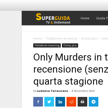
Super
Home
Guida T
Guida
Home
Piattaforme streaming
Disney plus
Only
Piattaforme streaming
Disney plus
TV
Only Murders in t
recensione (senza
quarta stagione
Da
Ludovica Terracciano
-
8 Novembre 2024