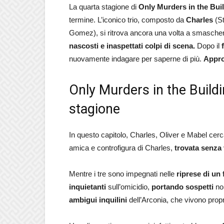
La quarta stagione di
Only Murders in the Bui
termine. L’iconico trio, composto da
Charles
(St
Gomez), si ritrova ancora una volta a smasche
nascosti e inaspettati colpi di scena.
Dopo il
f
nuovamente indagare per saperne di più.
Appro
Only Murders in the Buildi
stagione
In questo capitolo, Charles, Oliver e Mabel cer
amica e controfigura di Charles,
trovata senza 
Mentre i tre sono impegnati nelle
riprese di un 
inquietanti
sull’omicidio,
portando sospetti
non
ambigui inquilini
dell’Arconia, che vivono propr