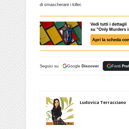
di smascherare i killer.
Vedi tutti i dettagli
su "Only Murders i
Apri la scheda co
Seguici su
Google
Discover
Fonti
Pre
Ludovica Terracciano