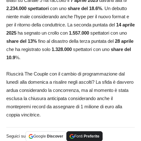
Blasi su Canale 5 ha raccolto il
7 aprile 2025
davanti alla tv
2.234.000
spettatori
con uno
share del 18.6%
. Un debutto
niente male considerando anche l’hype per il nuovo format e
per il ritorno della conduttrice. La seconda puntata del
14 aprile
2025
ha segnato un crollo con
1.557.000
spettatori con uno
share del 13%
fino al disastro della terza puntata del
28 aprile
che ha registrato solo
1.328.000
spettatori con uno
share del
10.9
%.
Riuscirà The Couple con il cambio di programmazione dal
lunedì alla domenica a risalire negli ascolti? La sfida è davvero
ardua considerando la concorrenza, ma al momento è stata
esclusa la chiusura anticipata considerando anche il
montepremi record da assegnare di 1 milione di euro alla
coppia vincitrice.
Seguici su
Google
Discover
Fonti
Preferite