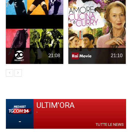
21:08
21:10
ULTIM'ORA
-
-
TUTTE LE NEWS