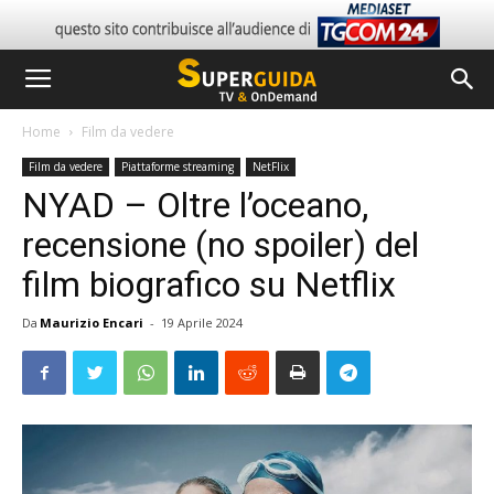
Home
Film da vedere
Film da vedere
Piattaforme streaming
NetFlix
NYAD – Oltre l’oceano,
recensione (no spoiler) del
film biografico su Netflix
Da
Maurizio Encari
-
19 Aprile 2024