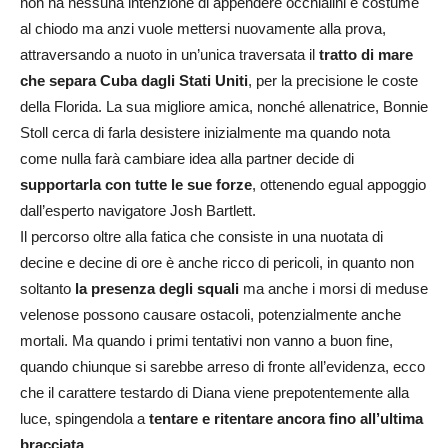
non ha nessuna intenzione di appendere occhialini e costume
al chiodo ma anzi vuole mettersi nuovamente alla prova,
attraversando a nuoto in un’unica traversata il
tratto di mare
che separa Cuba dagli Stati Uniti
, per la precisione le coste
della Florida. La sua migliore amica, nonché allenatrice, Bonnie
Stoll cerca di farla desistere inizialmente ma quando nota
come nulla farà cambiare idea alla partner decide di
supportarla con tutte le sue forze
, ottenendo egual appoggio
dall’esperto navigatore Josh Bartlett.
Il percorso oltre alla fatica che consiste in una nuotata di
decine e decine di ore è anche ricco di pericoli, in quanto non
soltanto
la presenza degli squali
ma anche i morsi di meduse
velenose possono causare ostacoli, potenzialmente anche
mortali. Ma quando i primi tentativi non vanno a buon fine,
quando chiunque si sarebbe arreso di fronte all’evidenza, ecco
che il carattere testardo di Diana viene prepotentemente alla
luce, spingendola a
tentare e ritentare ancora fino all’ultima
bracciata
.