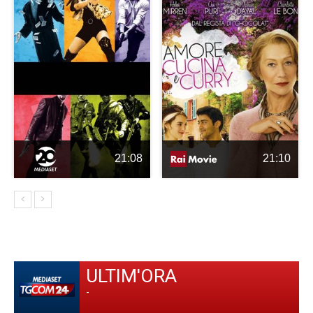
21:08
21:10
ULTIM'ORA
-