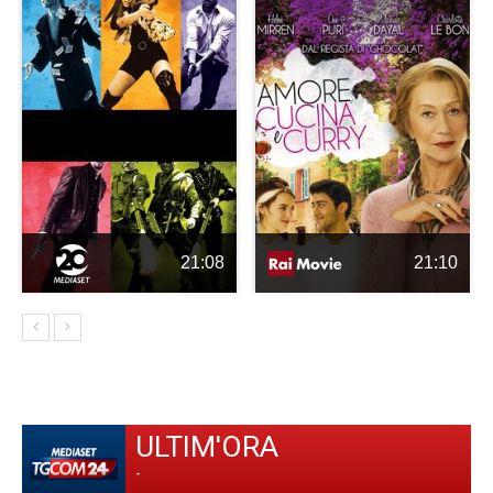
21:08
21:10
ULTIM'ORA
-