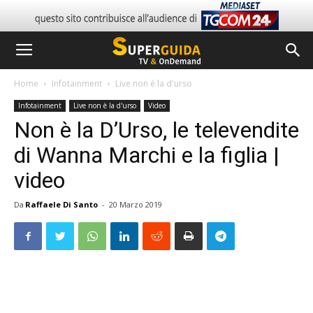
Home
Infotainment
Live non è la d'urso
Infotainment
Live non è la d'urso
Video
Non è la D’Urso, le televendite
di Wanna Marchi e la figlia |
video
Da
Raffaele Di Santo
-
20 Marzo 2019