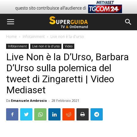
Home
Infotainment
Live non è la d'urso
Infotainment
Live non è la d'urso
Video
Live Non è la D’Urso, Barbara
D’Urso sulla polemica del
tweet di Zingaretti | Video
Mediaset
Da
Emanuele Ambrosio
-
28 Febbraio 2021