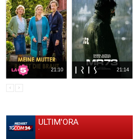
21:10
21:14
ULTIM'ORA
-
-