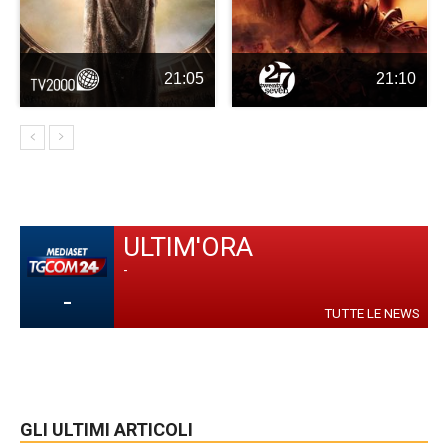
21:05
21:10
ULTIM'ORA
-
-
TUTTE LE NEWS
GLI ULTIMI ARTICOLI