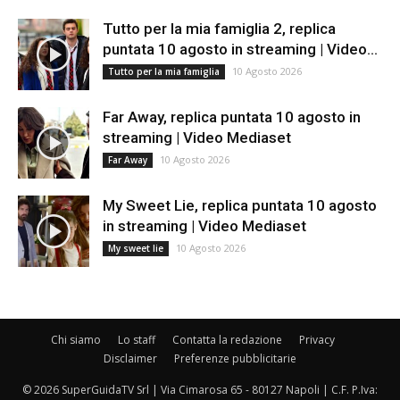
Tutto per la mia famiglia 2, replica
puntata 10 agosto in streaming | Video...
10 Agosto 2026
Tutto per la mia famiglia
Far Away, replica puntata 10 agosto in
streaming | Video Mediaset
10 Agosto 2026
Far Away
My Sweet Lie, replica puntata 10 agosto
in streaming | Video Mediaset
10 Agosto 2026
My sweet lie
Chi siamo
Lo staff
Contatta la redazione
Privacy
Disclaimer
Preferenze pubblicitarie
© 2026 SuperGuidaTV Srl | Via Cimarosa 65 - 80127 Napoli | C.F. P.Iva: