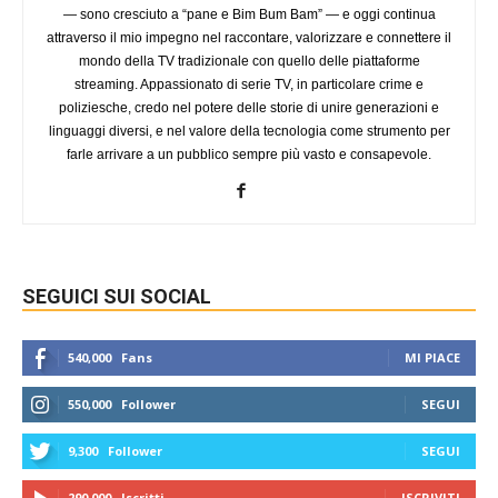
— sono cresciuto a “pane e Bim Bum Bam” — e oggi continua
attraverso il mio impegno nel raccontare, valorizzare e connettere il
mondo della TV tradizionale con quello delle piattaforme
streaming. Appassionato di serie TV, in particolare crime e
poliziesche, credo nel potere delle storie di unire generazioni e
linguaggi diversi, e nel valore della tecnologia come strumento per
farle arrivare a un pubblico sempre più vasto e consapevole.
SEGUICI SUI SOCIAL
540,000
Fans
MI PIACE
550,000
Follower
SEGUI
9,300
Follower
SEGUI
290,000
Iscritti
ISCRIVITI