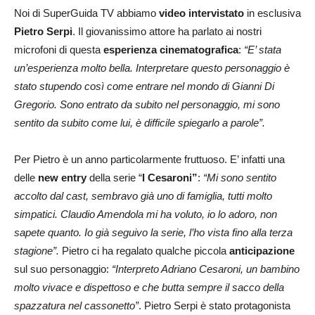
Noi di SuperGuida TV abbiamo
video intervistato
in esclusiva
Pietro Serpi
. Il giovanissimo attore ha parlato ai nostri
microfoni di questa
esperienza cinematografica
:
“E’ stata
un’esperienza molto bella. Interpretare questo personaggio è
stato stupendo così come entrare nel mondo di Gianni Di
Gregorio. Sono entrato da subito nel personaggio, mi sono
sentito da subito come lui, è difficile spiegarlo a parole”.
Per Pietro è un anno particolarmente fruttuoso. E’ infatti una
delle
new entry
della serie “
I Cesaroni”
:
“Mi sono sentito
accolto dal cast, sembravo già uno di famiglia, tutti molto
simpatici. Claudio Amendola mi ha voluto, io lo adoro, non
sapete quanto. Io già seguivo la serie, l’ho vista fino alla terza
stagione”.
Pietro ci ha regalato qualche piccola
anticipazione
sul suo personaggio:
“Interpreto Adriano Cesaroni, un bambino
molto vivace e dispettoso e che butta sempre il sacco della
spazzatura nel cassonetto”
. Pietro Serpi è stato protagonista