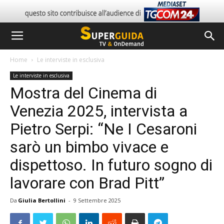
Home
Le interviste in esclusiva
Le interviste in esclusiva
Mostra del Cinema di
Venezia 2025, intervista a
Pietro Serpi: “Ne I Cesaroni
sarò un bimbo vivace e
dispettoso. In futuro sogno di
lavorare con Brad Pitt”
Da
Giulia Bertollini
-
9 Settembre 2025