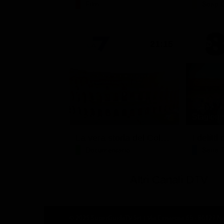
Film
Soap 
21:15
Stagione 
La vera storia del Colosseo: ascesa e caduta
I delitt
Documentario
Serie 
Altri Canali DTV
© 2025 SuperGuidaTV Srl | Via Cimarosa 65 - 80127 Nap