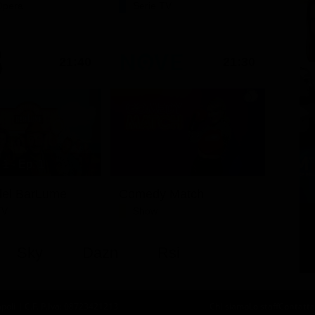
Opera
Serie TV
21:40
21:30
1 - Ep. 1
i del BarLume
Comedy Match
TV
Show
Sky
Dazn
Rsi
oli | C.F. P.Iva: 08723421213
Chi siamo
Lo staff
Contatta