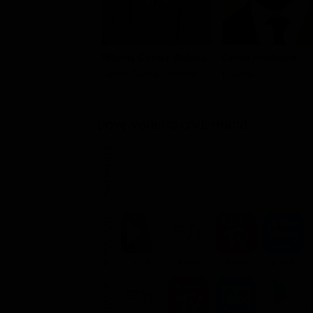
Nikolaj Coster-Waldau
Omari Hardwick
Jacob 'Money' Harlon
Kutcher
Dove vederlo ondemand
STREAMING
NOLEGGIA
2.1€
3.99€
3.99€
1.99€
ACQUISTA