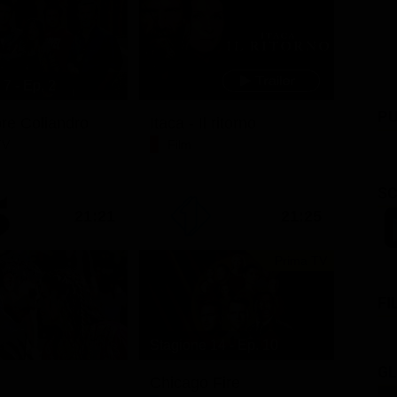
7 - Ep. 2
PU
ore Coliandro
Itaca - Il ritorno
TV
Film
SC
21:21
21:25
Prima TV
FI
Stagione 14 - Ep. 10
GL
Chicago Fire