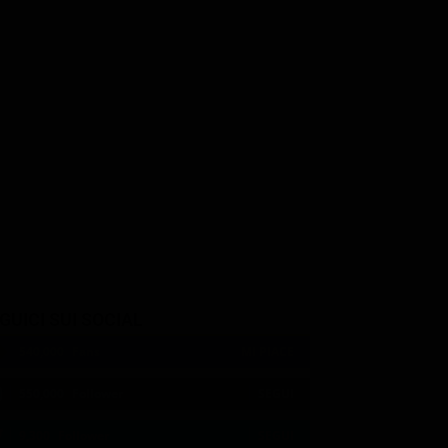
Donovan
Jon Bernthal
Holt McCallany
Frank 'Shotgun'
Jerry 'The Beast'
Manning
GUICI SUI SOCIAL
540,000
Fans
MI PIACE
550,000
Follower
SEGUI
9,300
Follower
SEGUI