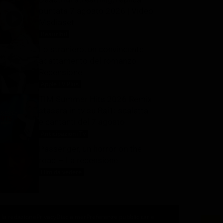
puntata 7 agosto 2026 | Video
Mediaset
Beautiful
7 Agosto 2026
Lo straniero, un convincente
adattamento del romanzo –
Recensione
Apple TV Plus
7 Agosto 2026
TIM Summer Hits 2026 Remix
stasera in tv su Rai1: scaletta
e cantanti del 7 agosto
Anticipazioni Tv
7 Agosto 2026
Passenger, un horror on the
road – La recensione
Film da vedere
7 Agosto 2026
 la redazione
Privacy
Disclaimer
Preferenze pubblicitarie