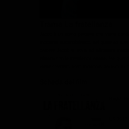
Classifiche
Migliori film
Trama La fratellanza
Migliori Serie TV
Jacob è un uomo perbene che viene condan
incidente automobilistico, nel quale ad aver
carcere Jacob si trova ad affrontare insid
allearsi con la fratellanza ariana. Ma quand
viene costretto, sotto minaccia, dai suoi ex
Scheda del film
Regia: R
US 2017