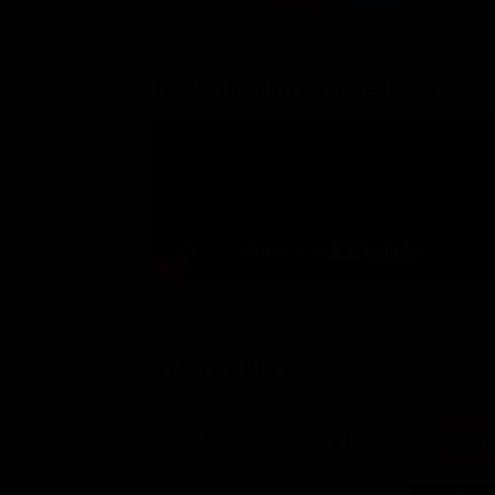
6.99€
4.99€
3.99€
9.99€
Trailer del film La fratellanza
STASERA IN TV
21:30