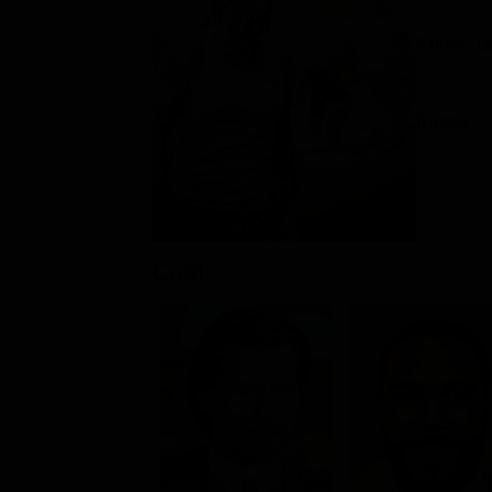
Crime / D
Rating:
Cast