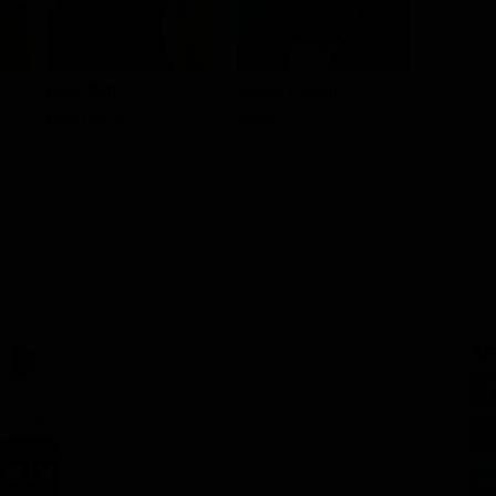
Lake Bell
Emory Cohen
Jeffrey 
Kate Harlon
Howie
Bottles
SE
3.99€