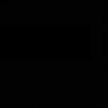
4.99€
GU
21:20
21:15