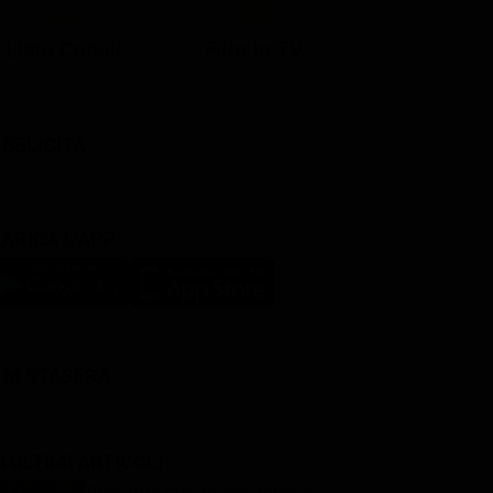
Lista Canali
Film in TV
BBLICITÀ
ARICA L'APP
LM STASERA
I ULTIMI ARTICOLI
Beautiful streaming, replica