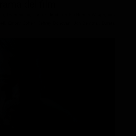
trama del film
ime, Drammatico, Thriller, diretto da Ric Roman Waugh, con
ell, Emory Cohen, Jeffrey Donovan, Jon Bernthal. Durata