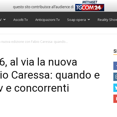
V
Ascolti Tv
Anticipazioni Tv
Soap opera
Reality Sho
a nuova edizione con Fabio Caressa: quando...
S
 al via la nuova
io Caressa: quando e
v e concorrenti