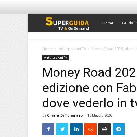
Super
Home
Guida T
Guida
Home
Anticipazioni Tv
Money Road 2026, al via l
Anticipazioni Tv
TV
Money Road 2026,
edizione con Fab
dove vederlo in t
Da
Chiara Di Tommaso
-
16 Maggio 2026