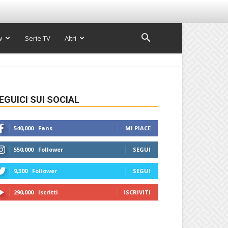
w
Serie TV
Altri
EGUICI SUI SOCIAL
540,000
Fans
MI PIACE
550,000
Follower
SEGUI
9,300
Follower
SEGUI
290,000
Iscritti
ISCRIVITI