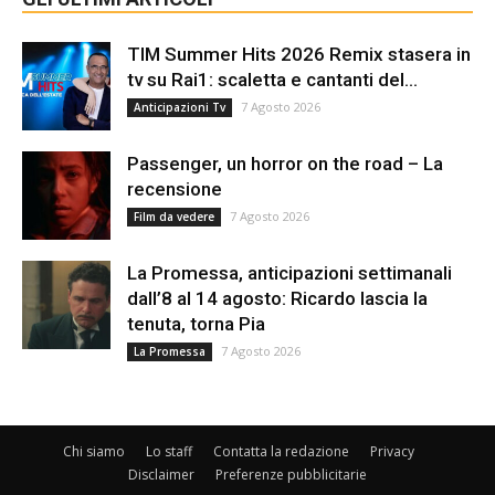
TIM Summer Hits 2026 Remix stasera in
tv su Rai1: scaletta e cantanti del...
7 Agosto 2026
Anticipazioni Tv
Passenger, un horror on the road – La
recensione
7 Agosto 2026
Film da vedere
La Promessa, anticipazioni settimanali
dall’8 al 14 agosto: Ricardo lascia la
tenuta, torna Pia
7 Agosto 2026
La Promessa
Chi siamo
Lo staff
Contatta la redazione
Privacy
Disclaimer
Preferenze pubblicitarie