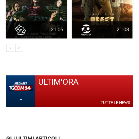
21:05
21:08
ULTIM'ORA
-
-
TUTTE LE NEWS
GLI ULTIMI ARTICOLI