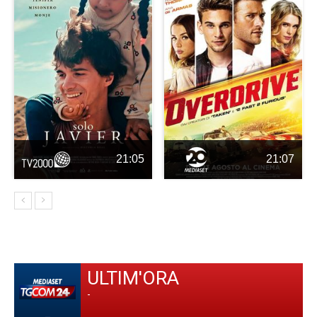
21:05
21:07
ULTIM'ORA
-
-