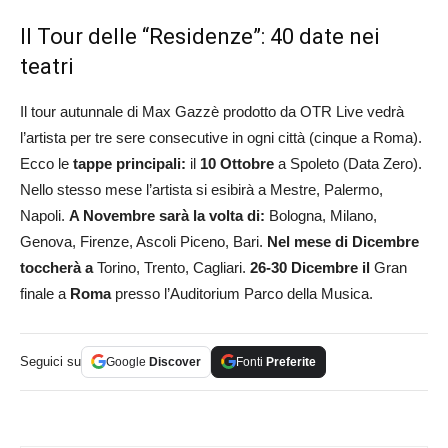
Il Tour delle “Residenze”: 40 date nei
teatri
Il tour autunnale di Max Gazzè prodotto da OTR Live vedrà
l’artista per tre sere consecutive in ogni città (cinque a Roma).
Ecco le
tappe principali:
il
10 Ottobre
a Spoleto (Data Zero).
Nello stesso mese l’artista si esibirà a Mestre, Palermo,
Napoli.
A Novembre sarà la volta di:
Bologna, Milano,
Genova, Firenze, Ascoli Piceno, Bari.
Nel mese di Dicembre
toccherà a
Torino, Trento, Cagliari.
26-30 Dicembre il
Gran
finale a
Roma
presso l’Auditorium Parco della Musica.
Seguici su
Google
Discover
Fonti
Preferite