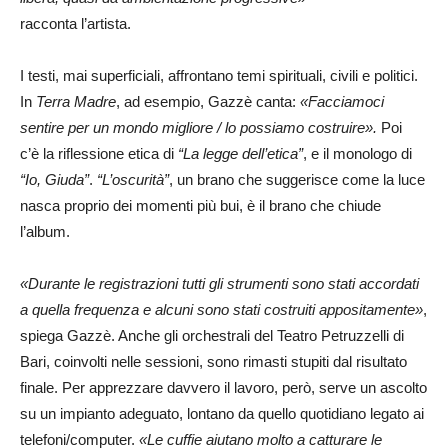
racconta l’artista.
I testi, mai superficiali, affrontano temi spirituali, civili e politici.
In
Terra Madre
, ad esempio, Gazzè canta:
«Facciamoci
sentire per un mondo migliore / lo possiamo costruire
»
.
Poi
c’è la riflessione etica di
“La legge dell’etica”
, e il monologo di
“Io, Giuda”
.
“L’oscurità”
, un brano che suggerisce come la luce
nasca proprio dei momenti più bui, è il brano che chiude
l’album.
«Durante le registrazioni tutti gli strumenti sono stati accordati
a quella frequenza e alcuni sono stati costruiti appositamente»
,
spiega Gazzè. Anche gli orchestrali del Teatro Petruzzelli di
Bari, coinvolti nelle sessioni, sono rimasti stupiti dal risultato
finale. Per apprezzare davvero il lavoro, però, serve un ascolto
su un impianto adeguato, lontano da quello quotidiano legato ai
telefoni/computer.
«Le cuffie aiutano molto a catturare le