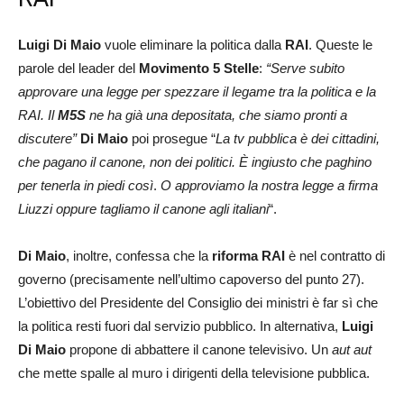
Luigi Di Maio
vuole eliminare la politica dalla
RAI
. Queste le
parole del leader del
Movimento 5 Stelle
:
“Serve subito
approvare una legge per spezzare il legame tra la politica e la
RAI. Il
M5S
ne ha già una depositata, che siamo pronti a
discutere”
Di Maio
poi prosegue “
La tv pubblica è dei cittadini,
che pagano il canone, non dei politici. È ingiusto che paghino
per tenerla in piedi così
.
O approviamo la nostra legge a firma
Liuzzi oppure tagliamo il canone agli italiani
“.
Di Maio
, inoltre, confessa che la
riforma RAI
è nel contratto di
governo (precisamente nell’ultimo capoverso del punto 27).
L’obiettivo del Presidente del Consiglio dei ministri è far sì che
la politica resti fuori dal servizio pubblico. In alternativa,
Luigi
Di Maio
propone di abbattere il canone televisivo. Un
aut aut
che mette spalle al muro i dirigenti della televisione pubblica.