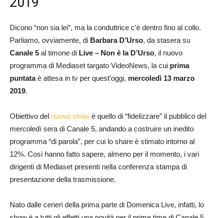
2019
Dicono “non sia lei”, ma la conduttrice c’è dentro fino al collo.
Parliamo, ovviamente, di
Barbara D’Urso
, da stasera su
Canale 5
al timone di
Live – Non è la D’Urso
, il nuovo
programma di Mediaset targato VideoNews, la cui
prima
puntata
è attesa in tv per quest’oggi,
mercoledì 13 marzo
2019
.
Obiettivo del
nuovo show
è quello di “fidelizzare” il pubblico del
mercoledì sera di Canale 5, andando a costruire un inedito
programma “di parola”, per cui lo share è stimato intorno al
12%. Così hanno fatto sapere, almeno per il momento, i vari
dirigenti di Mediaset presenti nella conferenza stampa di
presentazione della trasmissione.
Nato dalle ceneri della prima parte di Domenica Live, infatti, lo
show è a tutti gli effetti una novità per il prime time di Canale 5.