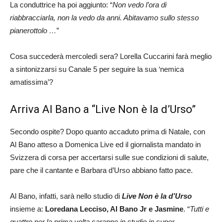
La conduttrice ha poi aggiunto: “
Non vedo l’ora di
riabbracciarla, non la vedo da anni. Abitavamo sullo stesso
pianerottolo …
”
Cosa succederà mercoledì sera? Lorella Cuccarini farà meglio
a sintonizzarsi su Canale 5 per seguire la sua ‘nemica
amatissima’?
Arriva Al Bano a “Live Non è la d’Urso”
Secondo ospite? Dopo quanto accaduto prima di Natale, con
Al Bano atteso a Domenica Live ed il giornalista mandato in
Svizzera di corsa per accertarsi sulle sue condizioni di salute,
pare che il cantante e Barbara d’Urso abbiano fatto pace.
Al Bano, infatti, sarà nello studio di
Live Non è la d’Urso
insieme a:
Loredana Lecciso, Al Bano Jr e Jasmine
. “
Tutti e
quattro per la prima volta saranno in studio in super