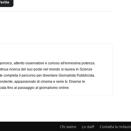
ferite
ogorroico, attento osservatore e curioso all'ennesima potenza.
tinua ricerca del suo posto nel mondo si laurea in Scienze
completa il percorso per diventare Giornalista Pubblicista.
endente, appassionato di cinema e serie tv. Diverse le
pata fino al passaggio al giornalismo online.
Chi siamo
Lo staff
Contatta la redazi