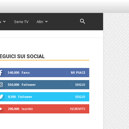
w
Serie TV
Altri
EGUICI SUI SOCIAL
540,000
Fans
MI PIACE
550,000
Follower
SEGUI
9,300
Follower
SEGUI
290,000
Iscritti
ISCRIVITI