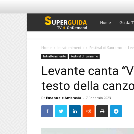
Super
Home
Guida T
Guida
Home
Intrattenimento
Festival di Sanremo
Lev
Intrattenimento
Festival di Sanremo
TV
Levante canta “V
testo della canzo
Da
Emanuele Ambrosio
-
7 Febbraio 2023