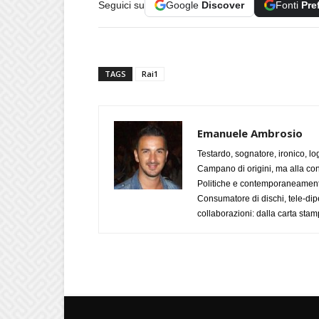
Seguici su
Google
Discover
Fonti
Pre
TAGS
Rai1
Emanuele Ambrosio
Testardo, sognatore, ironico, l
Campano di origini, ma alla con
Politiche e contemporaneamente 
Consumatore di dischi, tele-dip
collaborazioni: dalla carta stam