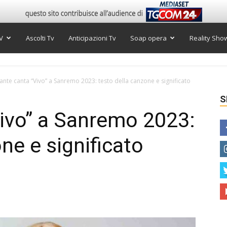
V
Ascolti Tv
Anticipazioni Tv
Soap opera
Reality Sho
ante canta “Vivo” a Sanremo 2023: testo della canzone e significato
S
ivo” a Sanremo 2023:
ne e significato