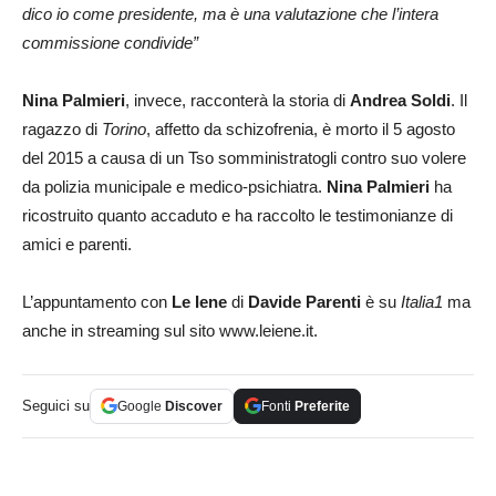
dico io come presidente, ma è una valutazione che l’intera
commissione condivide”
Nina Palmieri
, invece, racconterà la storia di
Andrea Soldi
. Il
ragazzo di
Torino
, affetto da schizofrenia, è morto il 5 agosto
del 2015 a causa di un Tso somministratogli contro suo volere
da polizia municipale e medico-psichiatra.
Nina Palmieri
ha
ricostruito quanto accaduto e ha raccolto le testimonianze di
amici e parenti.
L’appuntamento con
Le Iene
di
Davide Parenti
è su
Italia1
ma
anche in streaming sul sito www.leiene.it.
Seguici su
Google
Discover
Fonti
Preferite