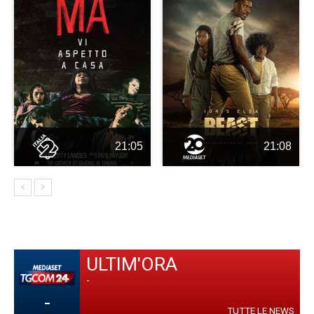
21:05
21:08
ULTIM'ORA
-
-
TUTTE LE NEWS