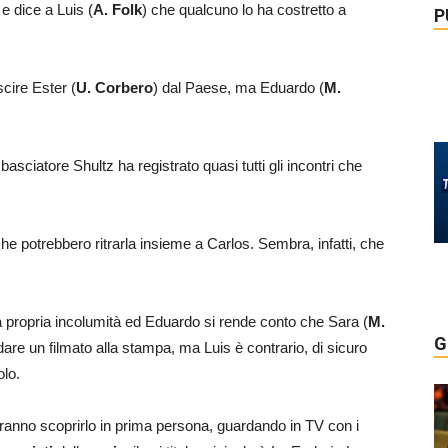
e dice a Luis (
A. Folk
) che qualcuno lo ha costretto a
P
scire Ester (
U. Corbero
) dal Paese, ma Eduardo (
M.
sciatore Shultz ha registrato quasi tutti gli incontri che
e potrebbero ritrarla insieme a Carlos. Sembra, infatti, che
a propria incolumità ed Eduardo si rende conto che Sara (
M.
G
e dare un filmato alla stampa, ma Luis è contrario, di sicuro
olo.
ranno scoprirlo in prima persona, guardando in TV con i