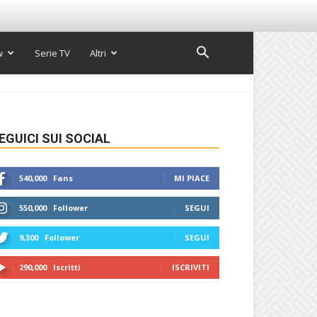
w
Serie TV
Altri
EGUICI SUI SOCIAL
540,000
Fans
MI PIACE
550,000
Follower
SEGUI
9,300
Follower
SEGUI
290,000
Iscritti
ISCRIVITI