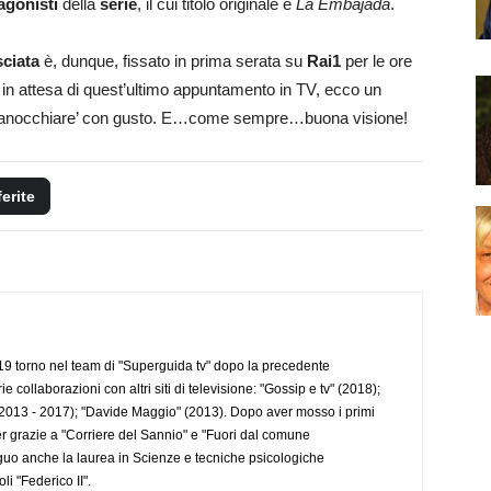
agonisti
della
serie
, il cui titolo originale è
La Embajada
.
ciata
è, dunque, fissato in prima serata su
Rai1
per le ore
, in attesa di quest’ultimo appuntamento in TV, ecco un
ranocchiare’ con gusto. E…come sempre…buona visione!
ferite
 torno nel team di "Superguida tv" dopo la precedente
collaborazioni con altri siti di televisione: "Gossip e tv" (2018);
2013 - 2017); "Davide Maggio" (2013). Dopo aver mosso i primi
r grazie a "Corriere del Sannio" e "Fuori dal comune
uo anche la laurea in Scienze e tecniche psicologiche
li "Federico II".