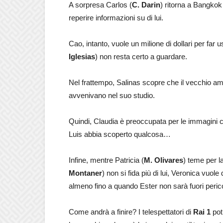
A sorpresa Carlos (
C. Darin
) ritorna a Bangkok 
reperire informazioni su di lui.
Cao, intanto, vuole un milione di dollari per far u
Iglesias
) non resta certo a guardare.
Nel frattempo, Salinas scopre che il vecchio amba
avvenivano nel suo studio.
Quindi, Claudia è preoccupata per le immagini ch
Luis abbia scoperto qualcosa…
Infine, mentre Patricia (
M. Olivares
) teme per l
Montaner
) non si fida più di lui, Veronica vuol
almeno fino a quando Ester non sarà fuori peric
Come andrà a finire? I telespettatori di
Rai 1
pot