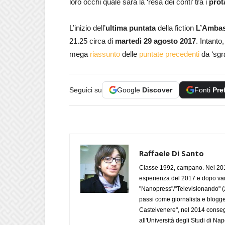
loro occhi quale sarà la ‘resa dei conti’ tra i
prot
L’inizio dell’
ultima puntata
della fiction
L’Ambas
21.25 circa di
martedì 29 agosto 2017
. Intanto
mega
riassunto
delle
puntate precedenti
da ‘sg
Seguici su
Google
Discover
Fonti
Pre
Raffaele Di Santo
Classe 1992, campano. Nel 2019
esperienza del 2017 e dopo varie 
"Nanopress"/"Televisionando" (
passi come giornalista e blogge
Castelvenere", nel 2014 conseg
all'Università degli Studi di Napo