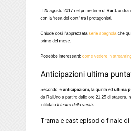
Il 29 agosto 2017 nel prime time di
Rai 1
andrà i
con la ‘resa dei conti’ tra i protagonisti.
Chiude così l’apprezzata
serie spagnola
che qui 
primo del mese.
Potrebbe interessarti:
come vedere in streaming
Anticipazioni ultima punt
Secondo le
anticipazioni
, la quinta ed
ultima p
da RaiUno a partire dalle ore 21.25 di stasera,
m
intitolato
Il teatro della verità
.
Trama e cast episodio finale d