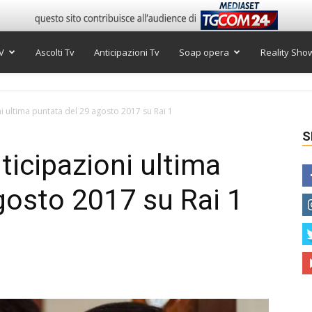
V
Ascolti Tv
Anticipazioni Tv
Soap opera
Reality Sho
i ultima puntata del 29 agosto 2017 su Rai 1
S
ticipazioni ultima
gosto 2017 su Rai 1