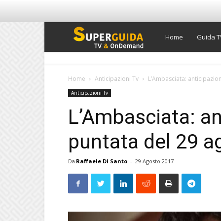
Super
Home
Guida T
Guida
Home
Anticipazioni Tv
L’Ambasciata: anticipazion
Anticipazioni Tv
TV
L’Ambasciata: an
puntata del 29 a
Da
Raffaele Di Santo
-
29 Agosto 2017