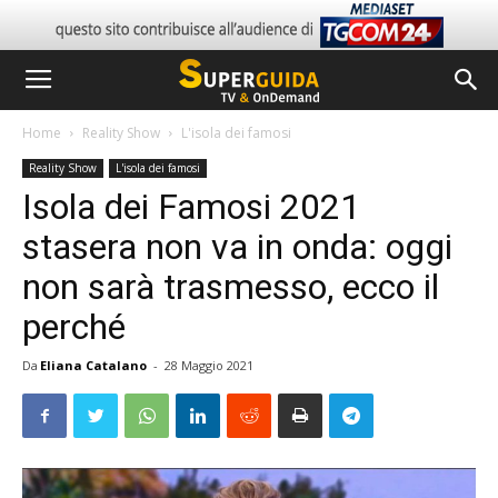
Home
Reality Show
L'isola dei famosi
Reality Show
L'isola dei famosi
Isola dei Famosi 2021
stasera non va in onda: oggi
non sarà trasmesso, ecco il
perché
Da
Eliana Catalano
-
28 Maggio 2021