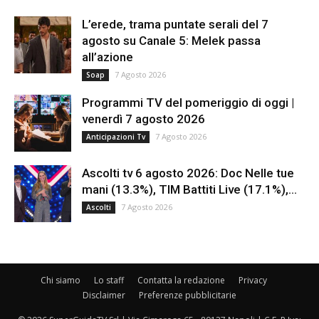
L’erede, trama puntate serali del 7
agosto su Canale 5: Melek passa
all’azione
7 Agosto 2026
Soap
Programmi TV del pomeriggio di oggi |
venerdì 7 agosto 2026
7 Agosto 2026
Anticipazioni Tv
Ascolti tv 6 agosto 2026: Doc Nelle tue
mani (13.3%), TIM Battiti Live (17.1%),...
7 Agosto 2026
Ascolti
Chi siamo
Lo staff
Contatta la redazione
Privacy
Disclaimer
Preferenze pubblicitarie