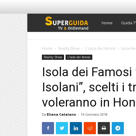
Super
Home
Guida T
Guida
Home
Reality Show
L'isola dei famosi
Isola dei
Reality Show
L'isola dei famosi
TV
Isola dei Famosi
Isolani”, scelti i t
voleranno in Ho
Da
Eliana Catalano
-
16 Gennaio 2018