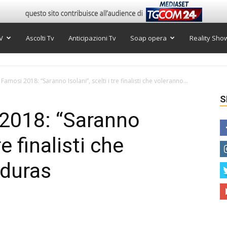
V
Ascolti Tv
Anticipazioni Tv
Soap opera
Reality Sho
 Famosi 2018: “Saranno Isolani”, scelti i tre finalisti che voleranno...
S
 2018: “Saranno
re finalisti che
nduras