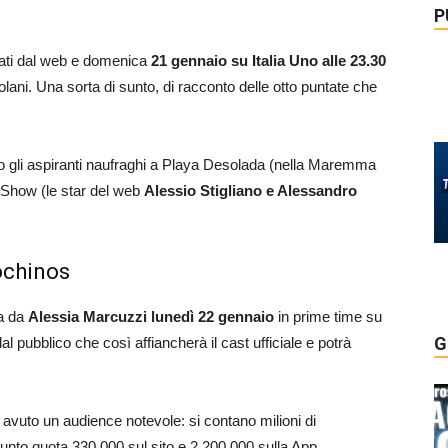
P
otati dal web e domenica
21 gennaio su Italia Uno alle 23.30
lani. Una sorta di sunto, di racconto delle otto puntate che
o gli aspiranti naufraghi a Playa Desolada (nella Maremma
e Show (le star del web
Alessio Stigliano e Alessandro
ochinos
ta da
Alessia Marcuzzi
lunedì 22 gennaio
in prime time su
G
al pubblico che così affiancherà il cast ufficiale e potrà
avuto un audience notevole: si contano milioni di
iunto quota 330.000 sul sito e 2.200.000 sulla App.