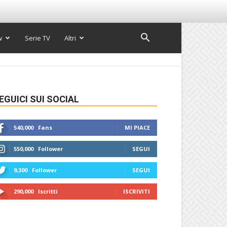
w
Serie TV
Altri
EGUICI SUI SOCIAL
540,000
Fans
MI PIACE
550,000
Follower
SEGUI
9,300
Follower
SEGUI
290,000
Iscritti
ISCRIVITI