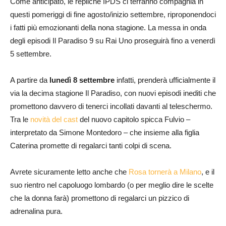
Come anticipato, le repliche IPDS ci terranno compagnia in
questi pomeriggi di fine agosto/inizio settembre, riproponendoci
i fatti più emozionanti della nona stagione. La messa in onda
degli episodi Il Paradiso 9 su Rai Uno proseguirà fino a venerdì
5 settembre.
A partire da
lunedì 8 settembre
infatti, prenderà ufficialmente il
via la decima stagione Il Paradiso, con nuovi episodi inediti che
promettono davvero di tenerci incollati davanti al teleschermo.
Tra le
novità del cast
del nuovo capitolo spicca Fulvio –
interpretato da Simone Montedoro – che insieme alla figlia
Caterina promette di regalarci tanti colpi di scena.
Avrete sicuramente letto anche che
Rosa tornerà a Milano
, e il
suo rientro nel capoluogo lombardo (o per meglio dire le scelte
che la donna farà) promettono di regalarci un pizzico di
adrenalina pura.