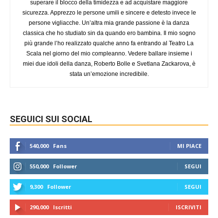
superare il blocco della timidezza e ad acquistare maggiore
sicurezza. Apprezzo le persone umili e sincere e detesto invece le
persone vigliacche. Un’altra mia grande passione è la danza
classica che ho studiato sin da quando ero bambina. Il mio sogno
più grande l’ho realizzato qualche anno fa entrando al Teatro La
Scala nel giorno del mio compleanno. Vedere ballare insieme i
miei due idoli della danza, Roberto Bolle e Svetlana Zackarova, è
stata un’emozione incredibile.
SEGUICI SUI SOCIAL
540,000
Fans
MI PIACE
550,000
Follower
SEGUI
9,300
Follower
SEGUI
290,000
Iscritti
ISCRIVITI