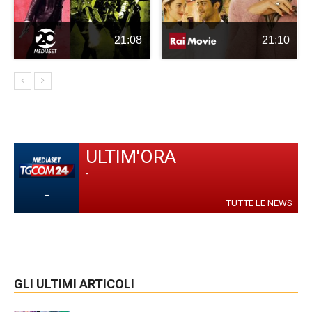
21:08
21:10
ULTIM'ORA
-
-
TUTTE LE NEWS
GLI ULTIMI ARTICOLI