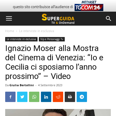
Home
Le interviste in esclusiva
Le interviste in esclusiva
Vip e Personaggi Tv
Ignazio Moser alla Mostra
del Cinema di Venezia: “Io e
Cecilia ci sposiamo l’anno
prossimo” – Video
Da
Giulia Bertollini
-
4 Settembre 2023