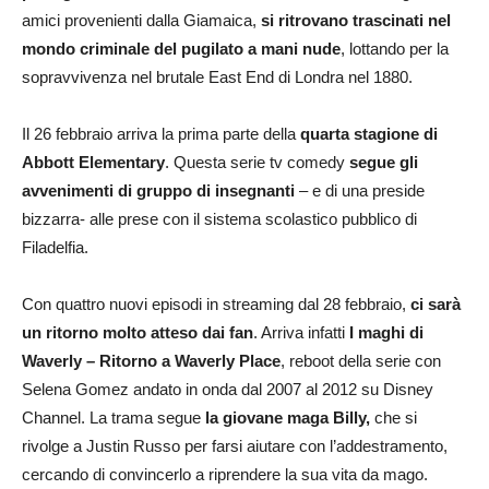
amici provenienti dalla Giamaica,
si ritrovano trascinati nel
mondo criminale del pugilato a mani nude
, lottando per la
sopravvivenza nel brutale East End di Londra nel 1880.
Il 26 febbraio arriva la prima parte della
quarta stagione di
Abbott Elementary
. Questa serie tv comedy
segue gli
avvenimenti di gruppo di insegnanti
– e di una preside
bizzarra- alle prese con il sistema scolastico pubblico di
Filadelfia.
Con quattro nuovi episodi in streaming dal 28 febbraio,
ci sarà
un ritorno molto atteso dai fan
. Arriva infatti
I maghi di
Waverly – Ritorno a Waverly Place
, reboot della serie con
Selena Gomez andato in onda dal 2007 al 2012 su Disney
Channel. La trama segue
la giovane maga Billy,
che si
rivolge a Justin Russo per farsi aiutare con l’addestramento,
cercando di convincerlo a riprendere la sua vita da mago.