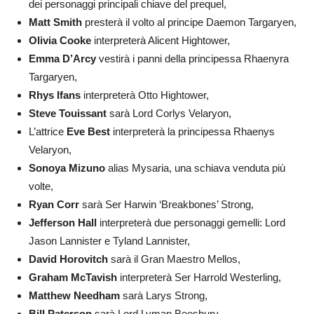
dei personaggi principali chiave del prequel,
Matt Smith
presterà il volto al principe Daemon Targaryen,
Olivia Cooke
interpreterà Alicent Hightower,
Emma D’Arcy
vestirà i panni della principessa Rhaenyra
Targaryen,
Rhys Ifans
interpreterà Otto Hightower,
Steve Touissant
sarà Lord Corlys Velaryon,
L’attrice
Eve Best
interpreterà la principessa Rhaenys
Velaryon,
Sonoya Mizuno
alias Mysaria, una schiava venduta più
volte,
Ryan Corr
sarà Ser Harwin ‘Breakbones’ Strong,
Jefferson Hall
interpreterà due personaggi gemelli: Lord
Jason Lannister e Tyland Lannister,
David Horovitch
sarà il Gran Maestro Mellos,
Graham McTavish
interpreterà Ser Harrold Westerling,
Matthew Needham
sarà Larys Strong,
Bill Paterson
sarà Lord Lyman Beesbury,