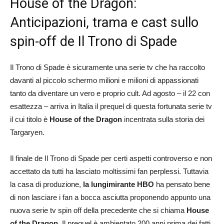
House of the Dragon:
Anticipazioni, trama e cast sullo
spin-off de Il Trono di Spade
Il Trono di Spade è sicuramente una serie tv che ha raccolto
davanti al piccolo schermo milioni e milioni di appassionati
tanto da diventare un vero e proprio cult. Ad agosto – il 22 con
esattezza – arriva in Italia il prequel di questa fortunata serie tv
il cui titolo è
House of the Dragon
incentrata sulla storia dei
Targaryen.
Il finale de Il Trono di Spade per certi aspetti controverso e non
accettato da tutti ha lasciato moltissimi fan perplessi. Tuttavia
la casa di produzione,
la lungimirante HBO
ha pensato bene
di non lasciare i fan a bocca asciutta proponendo appunto una
nuova serie tv spin off della precedente che si chiama
House
of the Dragon.
Il prequel è ambientato 200 anni prima dei fatti