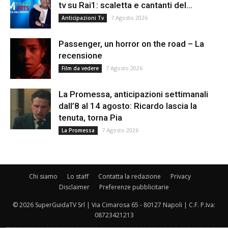
tv su Rai1: scaletta e cantanti del...
7 Agosto 2026
Anticipazioni Tv
Passenger, un horror on the road – La
recensione
7 Agosto 2026
Film da vedere
La Promessa, anticipazioni settimanali
dall’8 al 14 agosto: Ricardo lascia la
tenuta, torna Pia
7 Agosto 2026
La Promessa
Chi siamo
Lo staff
Contatta la redazione
Privacy
Disclaimer
Preferenze pubblicitarie
© 2026 SuperGuidaTV Srl | Via Cimarosa 65 - 80127 Napoli | C.F. P.Iva:
08723421213