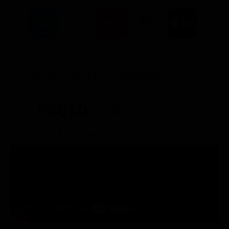
ACQUISTA
8.99€
7.9€
8.99€
8.99€
9.99€
Posizione in classifica Justwatch
Posizione attuale
Posizioni guadagnate
#6810
23
Trailer del film Brooklyn