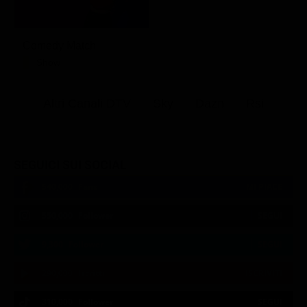
Comedy Match
Show
Altri Canali DTV
Sky
Dazn
Rsi
SEGUICI SUI SOCIAL
540,000
Fans
MI PIACE
550,000
Follower
SEGUI
9,300
Follower
SEGUI
290,000
Iscritti
ISCRIVITI
310,000
Follower
SEGUI