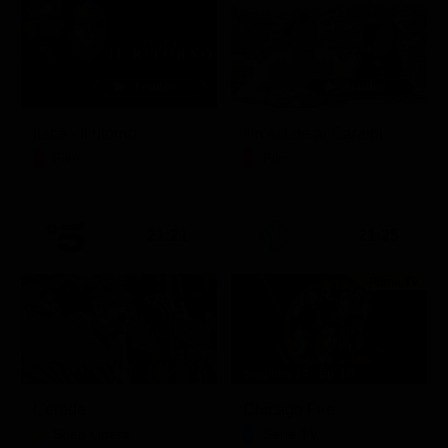
Itaca - Il ritorno
Un'estate ai Caraibi
Film
Film
21:21
21:25
Prima TV
Stagione 14 - Ep. 10
L'erede
Chicago Fire
Soap Opera
Serie TV