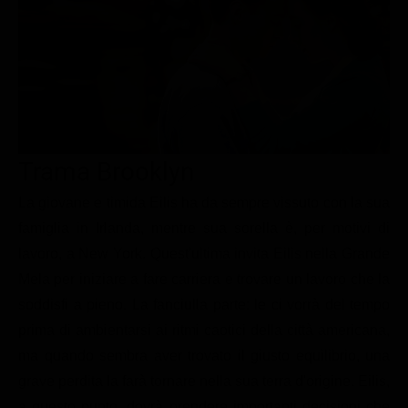
Le interviste in esclusiva
Tempesta D’amore
Temptation Island
Film da vedere
Il Paradiso delle signore
Ultima Fermata
Piattaforme streaming
Un Posto al Sole
Talent show
Apple TV Plus
Segreti di Famiglia
Infotainment
Discovery Plus
The Family
Game Show
Disney plus
Trama Brooklyn
Uomini e Donne
NetFlix
La giovane e timida Eilis ha da sempre vissuto con la sua
famiglia in Irlanda, mentre sua sorella è, per motivi di
Gossip
Now TV
lavoro, a New York. Quest'ultima invita Eilis nella Grande
Sport in tv
Paramount Plus
Mela per iniziare a fare carriera e trovare un lavoro che la
Cartoni Anime e Manga
Prime Video
soddisfi a pieno. La fanciulla parte: le ci vorrà del tempo
Vip e Personaggi Tv
RaiPlay
prima di ambientarsi ai ritmi caotici della città americana,
ma quando sembra aver trovato il giusto equilibrio, una
Musica
grave perdita la farà tornare nella sua terra d'origine. Eilis,
Oroscopo Paolo Fox
a questo punto, dovrà prendere importanti decisioni che