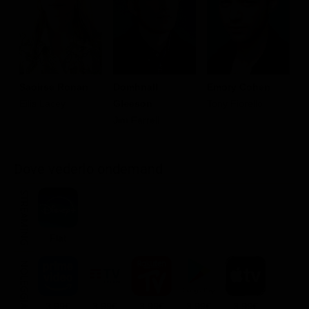
Saoirse Ronan
Domhnall
Emory Cohen
J
Eilis Lacey
Gleeson
Tony Fiorello
F
Jim Farrell
Dove vederlo ondemand
STREAMING
Flat
NOLEGGIA
3.99€
3.99€
3.99€
3.99€
3.99€