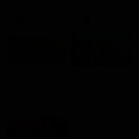
21:15
21:40
Stagione 1 - Ep. 1
La vera storia del Colosseo: ascesa e caduta
I delitti del BarLume
Documentario
Serie TV
21:30