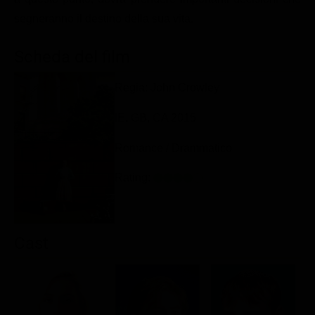
Classifiche
segneranno il destino della sua vita.
Migliori film
Scheda del film
Migliori Serie TV
Regia: John Crowley
IE, GB, CA 2015
Romance / Drammatico
Rating:
Cast