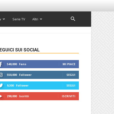
w
Serie TV
Altri
EGUICI SUI SOCIAL
540,000
Fans
MI PIACE
550,000
Follower
SEGUI
9,300
Follower
SEGUI
290,000
Iscritti
ISCRIVITI