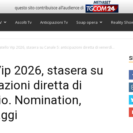
V
Ascolti Tv
Anticipazioni Tv
Soap opera
Reality Sho
tello Vip 2026, stasera su Canale 5: anticipazioni diretta di venerdì...
S
Vip 2026, stasera su
azioni diretta di
io. Nomination,
aggi