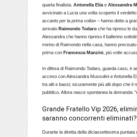
quarta finalista.
Antonella
Elia
e
Alessandra
M
avvicinato a Lucia una volta scoperto il verdetto
accanto per la prima volta
» – hanno detto a gra
arrivato
Raimondo Todaro
che ha ripreso le d
Alessandra che hanno ripreso il ballerino sottol
mirino di Raimondo nella casa, hanno precisat
prima con
Francesca Manzini
, più volte accus
In difesa di Raimondo Todaro, guarda caso, è ar
acceso con Alessandra Mussolini e Antonella Elia
tra alti e bassi; sicuramente più alti dopo che 
pubblico. Allora nasce spontanea la domanda: “è 
Grande Fratello Vip 2026, elimi
saranno concorrenti eliminati?
Durante la diretta della diciassettesima puntata