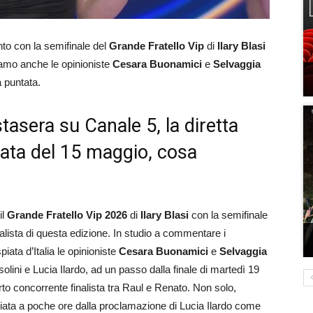
to con la semifinale del
Grande Fratello Vip
di
Ilary Blasi
viamo anche le opinioniste
Cesara Buonamici
e
Selvaggia
a puntata.
tasera su Canale 5, la diretta
tata del 15 maggio, cosa
il
Grande Fratello Vip 2026
di
Ilary Blasi
con la semifinale
nalista di questa edizione. In studio a commentare i
piata d’Italia le opinioniste
Cesara Buonamici
e
Selvaggia
lini e Lucia Ilardo, ad un passo dalla finale di martedì 19
o concorrente finalista tra Raul e Renato. Non solo,
iata a poche ore dalla proclamazione di Lucia Ilardo come