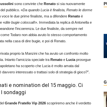
P
ussolini
sono convinte che
Renato
si sia nuovamente
 del pubblico. «
Da quando Lucia è finalista, Renato le dorme
n voce le due prime finaliste, ma a difendere
Renato
è
ue «
dite bugie colossali
!». Immediata la replica di Antonella e
ineandone l’incoerenza. Le due finaliste, da sempre nel
o come Todaro non abbia avuto lo stesso comportamento
ata nella casa di dire bugie, e poi di Renato.
rivata proprio la Manzini che ha avuto un confronto molto
. Intanto l’amicizia speciale tra
Renato
e
Lucia
prosegue
il napoletano ha scoperto che Lucia è molto amata dal
davvero interessato o trattasi solo di strategia di gioco?”.
G
nati e nomination del 15 maggio. Ci
 I sondaggi
 del
Grande Fratello Vip 2026
scopriremo anche il verdetto