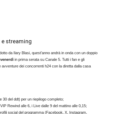
v e streaming
ndotto da Ilary Blasi, quest’anno andrà in onda con un doppio
e
venerdì
in prima serata su Canale 5. Tutti i fan e gli
avventure dei concorrenti h24 con la diretta dalla casa
e 30 del ddt) per un riepilogo completo;
IP Rewind alle 6, i Live dalle 9 del mattino alle 0,15;
i profili social del programma (Facebook, X, Instagram,