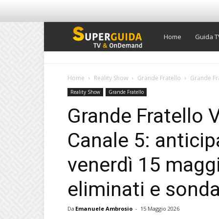
Super
Home
Guida T
Guida
Home
Reality Show
Grande Fratello
Grande Fra
Reality Show
Grande Fratello
TV
Grande Fratello 
Canale 5: anticip
venerdì 15 magg
eliminati e sond
Da
Emanuele Ambrosio
-
15 Maggio 2026