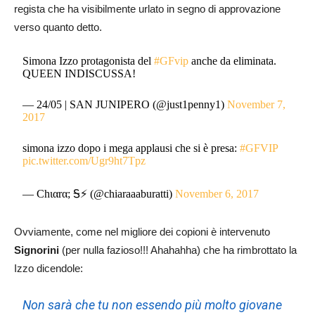
regista che ha visibilmente urlato in segno di approvazione
verso quanto detto.
Simona Izzo protagonista del
#GFvip
anche da eliminata.
QUEEN INDISCUSSA!
— 24/05 | SAN JUNIPERO (@just1penny1)
November 7,
2017
simona izzo dopo i mega applausi che si è presa:
#GFVIP
pic.twitter.com/Ugr9ht7Tpz
— Chιαrα; Ꭶ⚡️ (@chiaraaaburatti)
November 6, 2017
Ovviamente, come nel migliore dei copioni è intervenuto
Signorini
(per nulla fazioso!!! Ahahahha) che ha rimbrottato la
Izzo dicendole:
Non sarà che tu non essendo più molto giovane