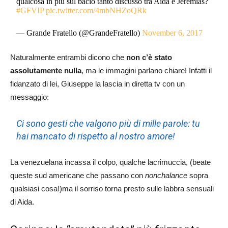
qualcosa in più sul bacio tanto discusso tra Aida e Jeremias?
#GFVIP
pic.twitter.com/4mbNHZoQRk
— Grande Fratello (@GrandeFratello)
November 6, 2017
Naturalmente entrambi dicono che
non c’è stato
assolutamente nulla
, ma le immagini parlano chiare! Infatti il
fidanzato di lei, Giuseppe la lascia in diretta tv con un
messaggio:
Ci sono gesti che valgono più di mille parole: tu
hai mancato di rispetto al nostro amore!
La venezuelana incassa il colpo, qualche lacrimuccia, (beate
queste sud americane che passano con
nonchalance
sopra
qualsiasi cosa!)ma il sorriso torna presto sulle labbra sensuali
di Aida.