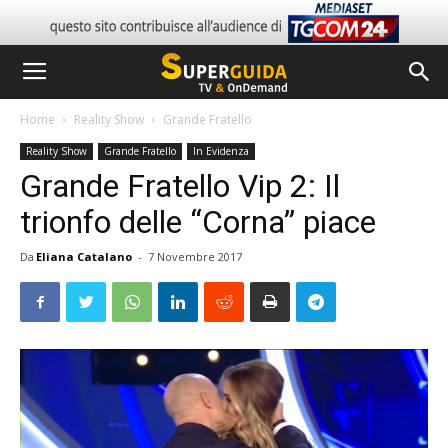
Home
Reality Show
Grande Fratello
Reality Show
Grande Fratello
In Evidenza
Grande Fratello Vip 2: Il
trionfo delle “Corna” piace
Da
Eliana Catalano
-
7 Novembre 2017