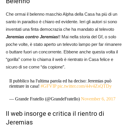
Belenno
Che ormai il belenno maschio Alpha della Casa ha più di un
santo in paradiso è chiaro ed evidente. Ieri gli autori si sono
inventati una finta democrazia che ha mandato al televoto
Jeremias contro Jeremias
!! Mai nella storia del Gf, o solo
poche volte, è stato aperto un televoto lampo per far rimanere
o buttare fuori un concorrente. Ebbene anche questa volta il
“gorilla” come lo chiama il web è rientrato in Casa felice e
sicuro di se come “da copione”.
Il pubblico ha l'ultima parola ed ha deciso: Jeremias può
rientrare in casa!
#GFVIP
pic.twitter.com/44v4ZsQTDy
— Grande Fratello (@GrandeFratello)
November 6, 2017
Il web insorge e critica il rientro di
Jeremias