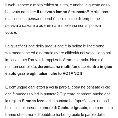
Il web, sapete è molto critico su tutto, e anche in questo caso
ha avuto da ridire:
il televoto lampo è truccato!!
Molti sono
stati indotti a pensarlo perché nello spazio di tempo che
serviva a salvare o ad eliminare il belenno non si poteva
votare.
La giustificazione della produzione è la solita: le linee sono
sovraccariche ed è normale avere difficoltà nel voto. L’app poi
impallata per l’arrivo di troppi voti. Ammettiamolo. Non c’è
nessun complotto:
Jeremias ha molti fan e se rientra in gico
è solo grazie agli italiani che lo VOTANO!!
E comunque cari lettori a voi la parola, cosa ne pensate di ciò
che è successo ieri in puntata? Ci preme ricordare anche che
la regista
Simona Izzo
ieri in puntata ha “spu**anato” un po’ i
belenni, sul presunto amore di
Cechu e Ignacio
, che pare tutto
tranne che amore! Il pubblico ha ben gradito le parole della