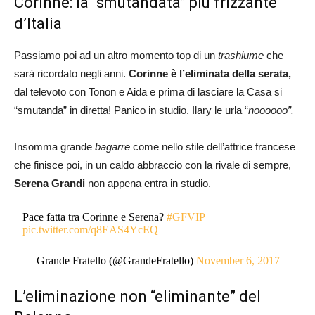
Corinne: la “smutandata” più frizzante
d’Italia
Passiamo poi ad un altro momento top di un
trashiume
che
sarà ricordato negli anni.
Corinne
è l’eliminata della serata,
dal televoto con Tonon e Aida e prima di lasciare la Casa si
“smutanda” in diretta! Panico in studio. Ilary le urla “
noooooo”.
Insomma grande
bagarre
come nello stile dell’attrice francese
che finisce poi, in un caldo abbraccio con la rivale di sempre,
Serena Grandi
non appena entra in studio.
Pace fatta tra Corinne e Serena?
#GFVIP
pic.twitter.com/q8EAS4YcEQ
— Grande Fratello (@GrandeFratello)
November 6, 2017
L’eliminazione non “eliminante” del