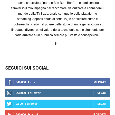
— sono cresciuto a “pane e Bim Bum Bam” — e oggi continua
attraverso il mio impegno nel raccontare, valorizzare e connettere il
mondo della TV tradizionale con quello delle piattaforme
streaming. Appassionato di serie TV, in particolare crime e
poliziesche, credo nel potere delle storie di unire generazioni e
linguaggi diversi, e nel valore della tecnologia come strumento per
farle arrivare a un pubblico sempre più vasto e consapevole.
SEGUICI SUI SOCIAL
540,000
Fans
MI PIACE
550,000
Follower
SEGUI
9,300
Follower
SEGUI
290,000
Iscritti
ISCRIVITI