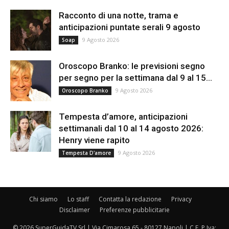
Racconto di una notte, trama e
anticipazioni puntate serali 9 agosto
9 Agosto 2026
Soap
Oroscopo Branko: le previsioni segno
per segno per la settimana dal 9 al 15...
9 Agosto 2026
Oroscopo Branko
Tempesta d’amore, anticipazioni
settimanali dal 10 al 14 agosto 2026:
Henry viene rapito
9 Agosto 2026
Tempesta D'amore
Chi siamo
Lo staff
Contatta la redazione
Privacy
Disclaimer
Preferenze pubblicitarie
© 2026 SuperGuidaTV Srl | Via Cimarosa 65 - 80127 Napoli | C.F. P.Iva: