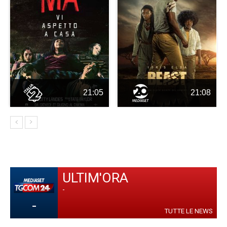
21:05
21:08
ULTIM'ORA
-
-
TUTTE LE NEWS