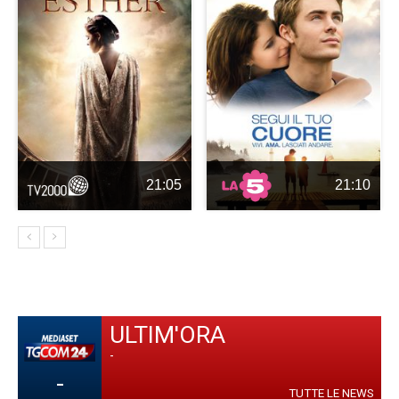
21:05
21:10
ULTIM'ORA
-
-
TUTTE LE NEWS