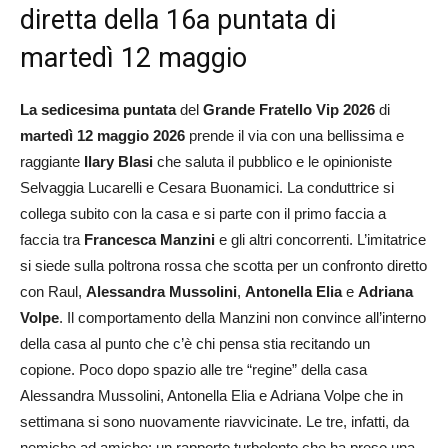
diretta della 16a puntata di
martedì 12 maggio
La sedicesima puntata
del
Grande Fratello
Vip 2026
di
martedì 12 maggio 2026
prende il via con una bellissima e
raggiante
Ilary Blasi
che saluta il pubblico e le opinioniste
Selvaggia Lucarelli e Cesara Buonamici. La conduttrice si
collega subito con la casa e si parte con il primo faccia a
faccia tra
Francesca Manzini
e gli altri concorrenti. L’imitatrice
si siede sulla poltrona rossa che scotta per un confronto diretto
con Raul,
Alessandra Mussolini
,
Antonella Elia
e
Adriana
Volpe
. Il comportamento della Manzini non convince all’interno
della casa al punto che c’è chi pensa stia recitando un
copione. Poco dopo spazio alle tre “regine” della casa
Alessandra Mussolini, Antonella Elia e Adriana Volpe che in
settimana si sono nuovamente riavvicinate. Le tre, infatti, da
nemiche ad amiche: un rapporto turbolento che ha preso una