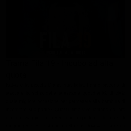
Le interviste in esclusiva
Tempesta D’amore
Temptation Island
Film da vedere
Il Paradiso delle signore
Ultima Fermata
Piattaforme streaming
Un Posto al Sole
Talent show
Apple TV Plus
Segreti di Famiglia
Infotainment
Discovery Plus
The Family
Game Show
Disney plus
Trama Fila 19 - Incubo ad alta
Uomini e Donne
NetFlix
quota
Gossip
Now TV
Sport in tv
Paramount Plus
Katya e la piccola Diana, sua figlia, hanno bisogno di
staccare la spina dalla stressante quotidianità di città:
Cartoni Anime e Manga
Prime Video
quale migliore occasione per permettere alla bambina di
Vip e Personaggi Tv
RaiPlay
incontrare suo padre? Quest'ultimo vive lontano da loro
Musica
ma un viaggio in aereo non impedirà alle due di
raggiungerlo. E' così che quello che doveva essere un
Oroscopo Paolo Fox