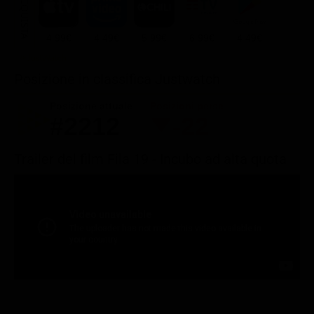
ACQUISTA
4.99€
4.49€
5.99€
6.99€
4.49€
Posizione in classifica Justwatch
Posizione attuale
Posizioni perse
#2212
-22
Trailer del film Fila 19 - Incubo ad alta quota