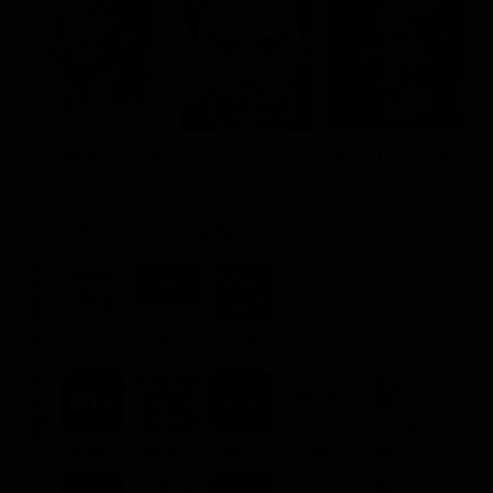
Wolfgang Cerny
E
Marta Timofeeva
Svetlana Ivanova
Dove vederlo ondemand
STREAMING
Flat
Flat
Flat
NOLEGGIA
2.99€
0.99€
2.99€
3.99€
0.99€